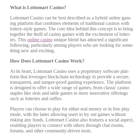
What is Lot­tomart Casi­no?
Lot­tomart Casi­no can be best described as a hybrid online gam­
ing plat­form that com­bines ele­ments of tra­di­tion­al casi­nos with
lot­tery-style games. The core idea behind this con­cept is to bring
togeth­er the thrill of casi­no games with the excite­ment of lot­ter­
ies. This
online casi­no
unique blend has attract­ed a sig­nif­i­cant
fol­low­ing, par­tic­u­lar­ly among play­ers who are look­ing for some­
thing new and excit­ing.
How Does Lot­tomart Casi­no Work?
At its heart, Lot­tomart Casi­no uses a pro­pri­etary soft­ware plat­
form that lever­ages blockchain tech­nol­o­gy to pro­vide a secure,
trans­par­ent, and tam­per-proof gam­ing expe­ri­ence. The plat­form
is designed to offer a wide range of games, from clas­sic casi­no
sta­ples like slots and table games to more inno­v­a­tive offer­ings
such as lot­ter­ies and raf­fles.
Play­ers can choose to play for either real mon­ey or in free play
mode, with the lat­ter allow­ing users to try out games with­out
risk­ing any funds. Lot­tomart Casi­no also fea­tures a social aspect,
enabling play­ers to con­nect with oth­ers through chat rooms,
forums, and oth­er com­mu­ni­ty-dri­ven tools.