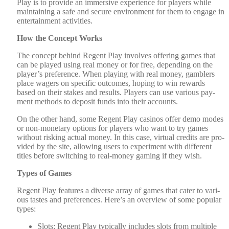
Play is to pro­vide an immer­sive expe­ri­ence for play­ers while
main­tain­ing a safe and secure envi­ron­ment for them to engage in
enter­tain­ment activ­i­ties.
How the Con­cept Works
The con­cept behind Regent Play involves offer­ing games that
can be played using real mon­ey or for free, depend­ing on the
player’s pref­er­ence. When play­ing with real mon­ey, gam­blers
place wagers on spe­cif­ic out­comes, hop­ing to win rewards
based on their stakes and results. Play­ers can use var­i­ous pay­
ment meth­ods to deposit funds into their accounts.
On the oth­er hand, some Regent Play casi­nos offer demo modes
or non-mon­e­tary options for play­ers who want to try games
with­out risk­ing actu­al mon­ey. In this case, vir­tu­al cred­its are pro­
vid­ed by the site, allow­ing users to exper­i­ment with dif­fer­ent
titles before switch­ing to real-mon­ey gam­ing if they wish.
Types of Games
Regent Play fea­tures a diverse array of games that cater to var­i­
ous tastes and pref­er­ences. Here’s an overview of some pop­u­lar
types:
Slots: Regent Play typ­i­cal­ly includes slots from mul­ti­ple