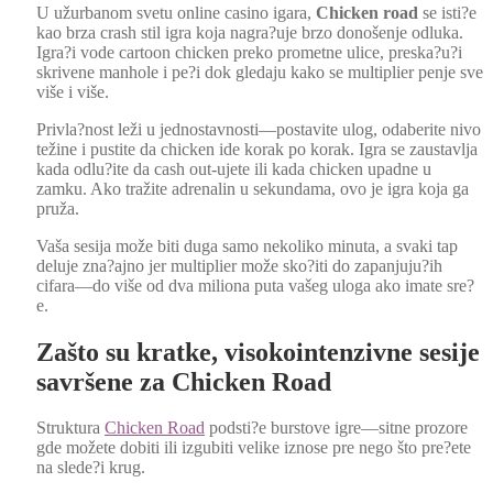
U užur­banom sve­tu online casi­no igara,
Chick­en road
se isti?e
kao brza crash stil igra koja nagra?uje brzo donošen­je odlu­ka.
Igra?i vode car­toon chick­en preko prometne ulice, preska?u?i
skrivene man­hole i pe?i dok gleda­ju kako se mul­ti­pli­er pen­je sve
više i više.
Privla?nost leži u jednostavnosti—postavite ulog, odaberite nivo
težine i pustite da chick­en ide korak po korak. Igra se zaus­tavl­ja
kada odlu?ite da cash out-ujete ili kada chick­en upadne u
zamku. Ako tražite adren­a­lin u sekun­dama, ovo je igra koja ga
pruža.
Vaša sesi­ja može biti duga samo neko­liko min­u­ta, a sva­ki tap
delu­je zna?ajno jer mul­ti­pli­er može sko?iti do zapanjuju?ih
cifara—do više od dva mil­iona puta vašeg ulo­ga ako imate sre?
e.
Zašto su kratke, visokointenzivne sesije
savršene za Chicken Road
Struk­tu­ra
Chick­en Road
podsti?e burstove igre—sitne pro­zore
gde možete dobiti ili izgu­biti velike iznose pre nego što pre?ete
na slede?i krug.