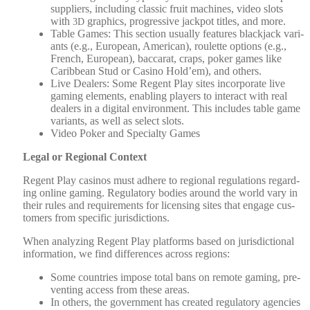
sup­pli­ers, includ­ing clas­sic fruit machines, video slots
with
graph­ics, pro­gres­sive jack­pot titles, and more.
3D
Table Games: This sec­tion usu­al­ly fea­tures black­jack vari­
ants (e.g., Euro­pean, Amer­i­can), roulette options (e.g.,
French, Euro­pean), bac­carat, craps, pok­er games like
Caribbean Stud or Casi­no Hold’em), and oth­ers.
Live Deal­ers: Some Regent Play sites incor­po­rate live
gam­ing ele­ments, enabling play­ers to inter­act with real
deal­ers in a dig­i­tal envi­ron­ment. This includes table game
vari­ants, as well as select slots.
Video Pok­er and Spe­cial­ty Games
Legal or Region­al Con­text
Regent Play casi­nos must adhere to region­al reg­u­la­tions regard­
ing online gam­ing. Reg­u­la­to­ry bod­ies around the world vary in
their rules and require­ments for licens­ing sites that engage cus­
tomers from spe­cif­ic juris­dic­tions.
When ana­lyz­ing Regent Play plat­forms based on juris­dic­tion­al
infor­ma­tion, we find dif­fer­ences across regions:
Some coun­tries impose total bans on remote gam­ing, pre­
vent­ing access from these areas.
In oth­ers, the gov­ern­ment has cre­at­ed reg­u­la­to­ry agen­cies