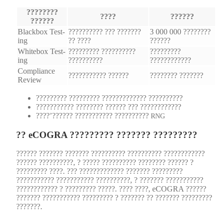
????????
????
??????
??????
Black­box Test­
?????????? ??? ???????
3 000 000 ????????
ing
?? ????
??????
White­box Test­
????????? ??????????
?????????
ing
??????????
????????????
Com­pli­ance
??????????? ??????
???????? ???????
Review
????????? ????????? ????????????? ??????????
??????????? ???????? ?????? ??? ????????????
????’?????? ??????????? ??????????
RNG
?? eCOGRA ????????? ??????? ?????????
?????? ??????? ??????? ?????????? ?????????? ????????????
?????? ??????????, ? ????? ?????????? ???????? ?????? ?
????????? ????. ??? ????????????? ??????? ?????????
??????????? ??????????? ??????????, ? ??????? ???????????
???????????? ? ????????? ?????. ???? ????, eCOGRA ??????
??????? ??????????? ????????? ? ??????? ?? ??????? ?????????
???????.