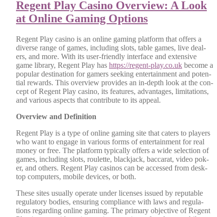
Regent Play Casino Overview: A Look
at Online Gaming Options
Regent Play casi­no is an online gam­ing plat­form that offers a
diverse range of games, includ­ing slots, table games, live deal­
ers, and more. With its user-friend­ly inter­face and exten­sive
game library, Regent Play has
https://regent-play.co.uk
become a
pop­u­lar des­ti­na­tion for gamers seek­ing enter­tain­ment and poten­
tial rewards. This overview pro­vides an in-depth look at the con­
cept of Regent Play casi­no, its fea­tures, advan­tages, lim­i­ta­tions,
and var­i­ous aspects that con­tribute to its appeal.
Overview and Def­i­n­i­tion
Regent Play is a type of online gam­ing site that caters to play­ers
who want to engage in var­i­ous forms of enter­tain­ment for real
mon­ey or free. The plat­form typ­i­cal­ly offers a wide selec­tion of
games, includ­ing slots, roulette, black­jack, bac­carat, video pok­
er, and oth­ers. Regent Play casi­nos can be accessed from desk­
top com­put­ers, mobile devices, or both.
These sites usu­al­ly oper­ate under licens­es issued by rep­utable
reg­u­la­to­ry bod­ies, ensur­ing com­pli­ance with laws and reg­u­la­
tions regard­ing online gam­ing. The pri­ma­ry objec­tive of Regent