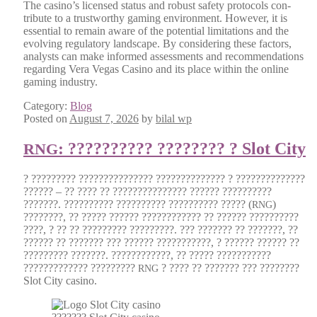
The casino’s licensed sta­tus and robust safe­ty pro­to­cols con­
tribute to a trust­wor­thy gam­ing envi­ron­ment. How­ev­er, it is
essen­tial to remain aware of the poten­tial lim­i­ta­tions and the
evolv­ing reg­u­la­to­ry land­scape. By con­sid­er­ing these fac­tors,
ana­lysts can make informed assess­ments and rec­om­men­da­tions
regard­ing Vera Vegas Casi­no and its place with­in the online
gam­ing indus­try.
Category:
Blog
Posted on
August 7, 2026
by
bilal wp
: ?????????? ???????? ? Slot City
RNG
? ????????? ??????????????? ?????????????? ? ??????????????
?????? – ?? ???? ?? ??????????????? ?????? ??????????
???????. ?????????? ?????????? ?????????? ????? (
)
RNG
????????, ?? ????? ?????? ???????????? ?? ?????? ??????????
????, ? ?? ?? ????????? ?????????. ??? ??????? ?? ???????, ??
?????? ?? ??????? ??? ?????? ???????????, ? ?????? ?????? ??
????????? ???????. ????????????, ?? ????? ???????????
????????????? ?????????
? ???? ?? ??????? ??? ????????
RNG
Slot City casi­no.