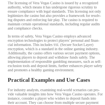
The licens­ing of Vera Vegas Casi­no is issued by a rec­og­nized
author­i­ty, which means it has under­gone rig­or­ous scruti­ny to
ensure com­pli­ance with legal stan­dards. This licens­ing not only
legit­imizes the casi­no but also pro­vides a frame­work for resolv­
ing dis­putes and enforc­ing fair play. The casi­no is required to
main­tain cer­tain oper­a­tional stan­dards, includ­ing reg­u­lar audits
and com­pli­ance checks.
In terms of safe­ty, Vera Vegas Casi­no employs advanced
encryp­tion tech­nolo­gies to pro­tect play­ers’ per­son­al and finan­
cial infor­ma­tion. This includes
(Secure Sock­et Lay­er)
SSL
encryp­tion, which is a stan­dard in the online gam­ing indus­try.
Addi­tion­al­ly, the casi­no offers var­i­ous secure pay­ment options,
allow­ing play­ers to deposit and with­draw funds safe­ly. The
imple­men­ta­tion of respon­si­ble gam­bling mea­sures, such as self-
exclu­sion tools and deposit lim­its, fur­ther enhances play­er safe­ty
and pro­motes a healthy gam­ing envi­ron­ment.
Practical Examples and Use Cases
For indus­try ana­lysts, exam­in­ing real-world sce­nar­ios can pro­
vide valu­able insights into how Vera Vegas Casi­no oper­ates. For
instance, con­sid­er a play­er who wish­es to deposit funds into
their account. They can choose from mul­ti­ple secure pay­ment