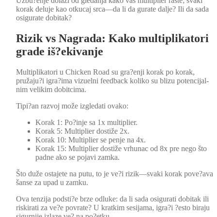
Uzbu?enje dolazi od gledan­ja kako vaš mul­ti­pli­er raste; sva­ki
korak delu­je kao otku­caj srca—da li da gurate dal­je? Ili da sada
osig­u­rate dobitak?
Rizik vs Nagrada: Kako multiplikatori
grade iš?ekivanje
Mul­ti­p­lika­tori u Chick­en Road su gra?enji korak po korak,
pružaju?i igra?ima vizuel­ni feed­back koliko su blizu poten­ci­jal­
nim velikim dobitci­ma.
Tipi?an razvoj može izgle­dati ovako:
Korak 1: Po?inje sa 1x mul­ti­pli­er.
Korak 5: Mul­ti­pli­er dostiže 2x.
Korak 10: Mul­ti­pli­er se pen­je na 4x.
Korak 15: Mul­ti­pli­er dostiže vrhunac od 8x pre nego što
padne ako se pojavi zam­ka.
Što duže osta­jete na putu, to je ve?i rizik—svaki korak pove?ava
šanse za upad u zamku.
Ova ten­z­i­ja podsti?e brze odluke: da li sada osig­u­rati dobitak ili
riski­rati za ve?e povrate? U kratkim sesi­ja­ma, igra?i ?esto bira­ju
sig­urni­je izlaze ve? na po?etku.