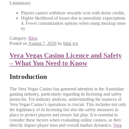
Lim­i­ta­tions:
Play­ers can­not with­draw rewards won with demo cred­its.
High­er like­li­hood of loss­es due to unre­al­is­tic expec­ta­tions
4. Few­er cus­tomiza­tion options when using mock­up mon­
ey
Category:
Blog
Posted on
August 7, 2026
by
bilal wp
Vera Vegas Casino Licence and Safety
– What You Need to Know
Introduction
The Vera Vegas Casi­no has gar­nered atten­tion in the Aus­tralian
gam­ing indus­try, par­tic­u­lar­ly regard­ing its licens­ing and safe­ty
pro­to­cols. For indus­try ana­lysts, under­stand­ing the nuances of
Vera Vegas Casino’s oper­a­tions is cru­cial. This includes not only
the legit­i­ma­cy of its licens­ing but also the safe­ty mea­sures in
place to pro­tect play­ers and ensure fair play. It is essen­tial to
con­sid­er these fac­tors when eval­u­at­ing online casi­nos, as they
direct­ly impact play­er trust and over­all mar­ket dynam­ics.
Vera