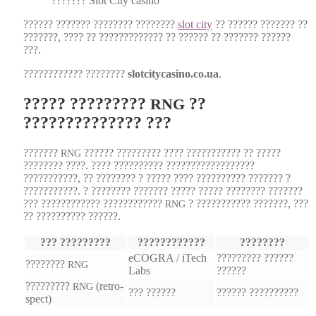
??????? Slot City casi­no
?????? ??????? ???????? ????????
slot city
?? ?????? ??????? ??
???????, ???? ?? ????????????? ?? ?????? ?? ??????? ??????
???.
???????????? ????????
slotcitycasino.co.ua
.
????? ?????????
??
RNG
?????????????? ???
???????
?????? ????????? ???? ??????????? ?? ?????
RNG
???????? ????. ???? ?????????? ??????????????????
???????????, ?? ???????? ? ????? ???? ?????????? ??????? ?
???????????. ? ???????? ??????? ????? ????? ???????? ???????
??? ???????????? ????????????
? ??????????? ???????, ???
RNG
?? ?????????? ??????.
??? ?????????
????????????
????????
eCOGRA / iTech
????????? ??????
????????
RNG
Labs
??????
?????????
(ret­ro­
RNG
??? ??????
?????? ??????????
spect)