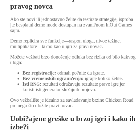
pravog novca
Ako ste novi ili jed­nos­tavno želite da testi­rate strate­gi­je, isproba­
jte besplat­ni demo mode dos­tu­pan na zvani?nom InOut Games
saj­tu.
Demo repli­ci­ra sve funkcije—raspon ulo­ga, nivoe težine,
multiplikatore—ta?no kao u igri za pravi novac.
Možete vež­bati brzo donošen­je odlu­ka bez rizika od bilo kakvog
ulo­ga:
Bez reg­is­tracije:
odmah po?nite da igrate.
Bez vre­men­skih ograni?enja:
igra­jte koliko želite.
Isti
:
rezul­tati odražava­ju rezul­tate prave igre jer
RNG
koristi isti gen­er­a­tor slu?ajnih bro­je­va.
Ovo vežbal­ište je ide­al­no za savla­da­van­je brzine Chick­en Road
pre nego što uložite pravi novac.
Uobi?ajene greške u brzoj igri i kako ih
izbe?i