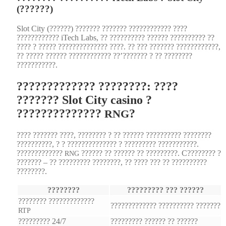
(??????)
Slot City (??????) ??????? ??????? ???????????? ????
???????????? iTech Labs, ?? ?????????? ?????? ?????????? ??
???? ? ????? ?????????????? ????. ?? ??? ??????? ????????????,
?? ????? ?????? ???????????? ??’??????? ? ?? ????????
???????????.
????????????? ????????: ????
??????? Slot City casino ?
??????????????
?
RNG
???? ??????? ????, ???????? ? ?? ?????? ?????????? ????????
??????????, ? ? ?????????????? ? ????????? ???????????.
?????????????
?????? ?? ?????? ?? ?????????. C???????? ?
RNG
??????? – ?? ????????? ????????, ?? ???? ??? ?? ??????????
????????.
????????
????????? ??? ??????
???????? ?????????????
????????????? ?????????? ???????
RTP
????????? 24/7
????????? ?????? ?? ??????