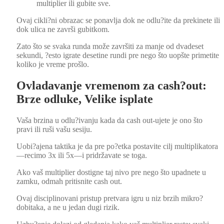
mul­ti­pli­er ili gubite sve.
Ovaj cikli?ni obrazac se pon­avl­ja dok ne odlu?ite da prekinete ili
dok uli­ca ne završi gubitkom.
Zato što se sva­ka run­da može završi­ti za man­je od dvade­set
sekun­di, ?esto igrate dese­tine run­di pre nego što uopšte primetite
koliko je vreme proš­lo.
Ovladavanje vremenom za cash?out:
Brze odluke, Velike isplate
Vaša brz­i­na u odlu?ivanju kada da cash out-ujete je ono što
pravi ili ruši vašu sesi­ju.
Uobi?ajena tak­ti­ka je da pre po?etka postavite cilj multiplikatora
—recimo 3x ili 5x—i pridrža­vate se toga.
Ako vaš mul­ti­pli­er dostigne taj nivo pre nego što upad­nete u
zamku, odmah pri­tis­nite cash out.
Ovaj dis­ci­plino­vani prist­up pret­vara igru u niz brz­ih mikro?
dobitaka, a ne u jedan dugi rizik.