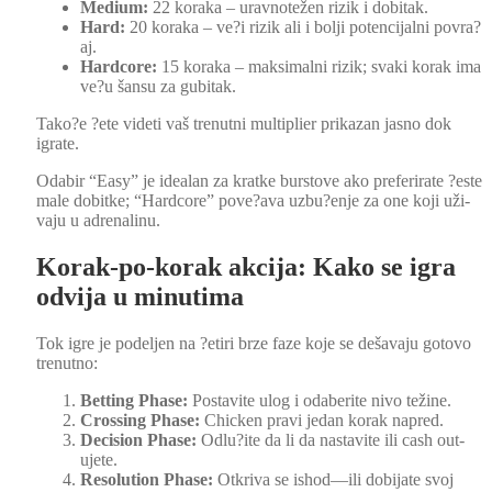
Medi­um:
22 kora­ka – uravnotežen rizik i dobitak.
Hard:
20 kora­ka – ve?i rizik ali i bolji poten­ci­jal­ni povra?
aj.
Hard­core:
15 kora­ka – mak­si­mal­ni rizik; sva­ki korak ima
ve?u šan­su za gubitak.
Tako?e ?ete vide­ti vaš trenut­ni mul­ti­pli­er prikazan jas­no dok
igrate.
Odabir “Easy” je ide­alan za kratke burstove ako preferi­rate ?este
male dobitke; “Hard­core” pove?ava uzbu?enje za one koji uži­
va­ju u adren­a­l­inu.
Korak-po-korak akcija: Kako se igra
odvija u minutima
Tok igre je podel­jen na ?etiri brze faze koje se dešava­ju goto­vo
trenut­no:
Bet­ting Phase:
Postavite ulog i odaberite nivo težine.
Cross­ing Phase:
Chick­en pravi jedan korak napred.
Deci­sion Phase:
Odlu?ite da li da nas­tavite ili cash out-
ujete.
Res­o­lu­tion Phase:
Otkri­va se ishod—ili dobi­jate svoj