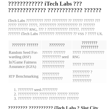
???????????? iTech Labs ???
????????????? ???????????? ??????
iTech Labs ?????????? ???? ????????? ?? ?????? ?????? ???
????? ?????? ?????, ?????????? ???????????? ?? ???????
????????????
, ??? ? ???????????? ??????. ????????
RNG
??????? iTech Labs ????????? ?????????? ??
? ?????
.
VSS
UX
????????
??????? ??????
????????
?????????
Ran­dom Seed For­
?????? ???????
????? ?????????????
ward­ing (
)
??????????? seed
RSF
RNG
In?Game Fair­ness
?????????????
????? ???????
Assur­ance (
)
?????????????
IGFA
?????????? ?
??????????
Bench­mark­ing
??????????
RTP
????????????
???????????
????????? seed-?????????
???????????? ?????????? ?????? ??????
???????? ????????? ?????????? ???????
???????? ?????????? iTech Labs ? Slot City