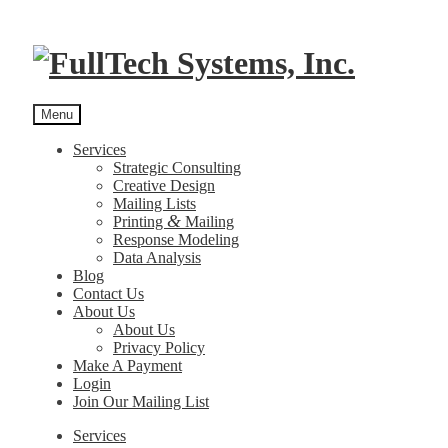
Menu
Services
Strategic Consulting
Creative Design
Mailing Lists
&
Printing
Mailing
Response Modeling
Data Analysis
Blog
Contact Us
About Us
About Us
Privacy Policy
Make A Payment
Login
Join Our Mailing List
Services