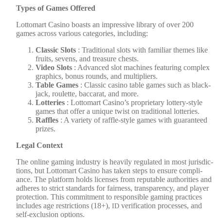
Types of Games Offered
Lot­tomart Casi­no boasts an impres­sive library of over 200
games across var­i­ous cat­e­gories, includ­ing:
Clas­sic Slots
: Tra­di­tion­al slots with famil­iar themes like
fruits, sev­ens, and trea­sure chests.
Video Slots
: Advanced slot machines fea­tur­ing com­plex
graph­ics, bonus rounds, and mul­ti­pli­ers.
Table Games
: Clas­sic casi­no table games such as black­
jack, roulette, bac­carat, and more.
Lot­ter­ies
: Lot­tomart Casino’s pro­pri­etary lot­tery-style
games that offer a unique twist on tra­di­tion­al lot­ter­ies.
Raf­fles
: A vari­ety of raf­fle-style games with guar­an­teed
prizes.
Legal Con­text
The online gam­ing indus­try is heav­i­ly reg­u­lat­ed in most juris­dic­
tions, but Lot­tomart Casi­no has tak­en steps to ensure com­pli­
ance. The plat­form holds licens­es from rep­utable author­i­ties and
adheres to strict stan­dards for fair­ness, trans­paren­cy, and play­er
pro­tec­tion. This com­mit­ment to respon­si­ble gam­ing prac­tices
includes age restric­tions (18+),
ver­i­fi­ca­tion process­es, and
ID
self-exclu­sion options.