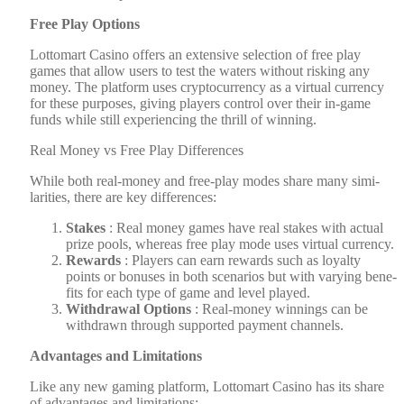
Free Play Options
Lot­tomart Casi­no offers an exten­sive selec­tion of free play
games that allow users to test the waters with­out risk­ing any
mon­ey. The plat­form uses cryp­tocur­ren­cy as a vir­tu­al cur­ren­cy
for these pur­pos­es, giv­ing play­ers con­trol over their in-game
funds while still expe­ri­enc­ing the thrill of win­ning.
Real Mon­ey vs Free Play Dif­fer­ences
While both real-mon­ey and free-play modes share many sim­i­
lar­i­ties, there are key dif­fer­ences:
Stakes
: Real mon­ey games have real stakes with actu­al
prize pools, where­as free play mode uses vir­tu­al cur­ren­cy.
Rewards
: Play­ers can earn rewards such as loy­al­ty
points or bonus­es in both sce­nar­ios but with vary­ing ben­e­
fits for each type of game and lev­el played.
With­draw­al Options
: Real-mon­ey win­nings can be
with­drawn through sup­port­ed pay­ment chan­nels.
Advan­tages and Lim­i­ta­tions
Like any new gam­ing plat­form, Lot­tomart Casi­no has its share
of advan­tages and lim­i­ta­tions: