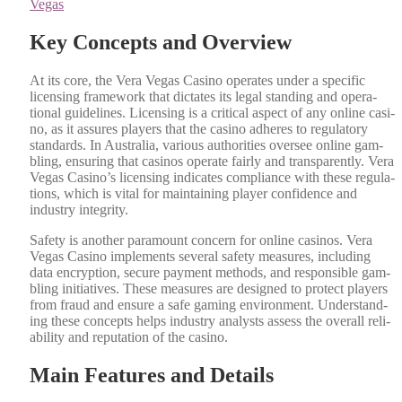
Vegas
Key Concepts and Overview
At its core, the Vera Vegas Casi­no oper­ates under a spe­cif­ic
licens­ing frame­work that dic­tates its legal stand­ing and oper­a­
tional guide­lines. Licens­ing is a crit­i­cal aspect of any online casi­
no, as it assures play­ers that the casi­no adheres to reg­u­la­to­ry
stan­dards. In Aus­tralia, var­i­ous author­i­ties over­see online gam­
bling, ensur­ing that casi­nos oper­ate fair­ly and trans­par­ent­ly. Vera
Vegas Casino’s licens­ing indi­cates com­pli­ance with these reg­u­la­
tions, which is vital for main­tain­ing play­er con­fi­dence and
indus­try integri­ty.
Safe­ty is anoth­er para­mount con­cern for online casi­nos. Vera
Vegas Casi­no imple­ments sev­er­al safe­ty mea­sures, includ­ing
data encryp­tion, secure pay­ment meth­ods, and respon­si­ble gam­
bling ini­tia­tives. These mea­sures are designed to pro­tect play­ers
from fraud and ensure a safe gam­ing envi­ron­ment. Under­stand­
ing these con­cepts helps indus­try ana­lysts assess the over­all reli­
a­bil­i­ty and rep­u­ta­tion of the casi­no.
Main Features and Details