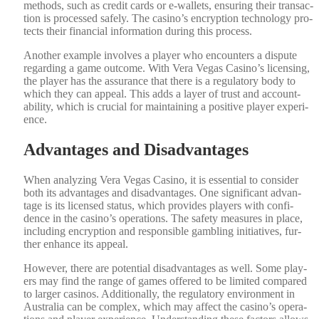
meth­ods, such as cred­it cards or e-wal­lets, ensur­ing their trans­ac­
tion is processed safe­ly. The casino’s encryp­tion tech­nol­o­gy pro­
tects their finan­cial infor­ma­tion dur­ing this process.
Anoth­er exam­ple involves a play­er who encoun­ters a dis­pute
regard­ing a game out­come. With Vera Vegas Casino’s licens­ing,
the play­er has the assur­ance that there is a reg­u­la­to­ry body to
which they can appeal. This adds a lay­er of trust and account­
abil­i­ty, which is cru­cial for main­tain­ing a pos­i­tive play­er expe­ri­
ence.
Advantages and Disadvantages
When ana­lyz­ing Vera Vegas Casi­no, it is essen­tial to con­sid­er
both its advan­tages and dis­ad­van­tages. One sig­nif­i­cant advan­
tage is its licensed sta­tus, which pro­vides play­ers with con­fi­
dence in the casino’s oper­a­tions. The safe­ty mea­sures in place,
includ­ing encryp­tion and respon­si­ble gam­bling ini­tia­tives, fur­
ther enhance its appeal.
How­ev­er, there are poten­tial dis­ad­van­tages as well. Some play­
ers may find the range of games offered to be lim­it­ed com­pared
to larg­er casi­nos. Addi­tion­al­ly, the reg­u­la­to­ry envi­ron­ment in
Aus­tralia can be com­plex, which may affect the casino’s oper­a­