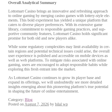
Over­all Ana­lyt­i­cal Sum­ma­ry
Lot­tomart Casi­no brings an inno­v­a­tive and refresh­ing approach
to online gam­ing by merg­ing casi­no games with lot­tery-style ele­
ments. This bold exper­i­ment has yield­ed a unique plat­form that
caters to diverse play­er pref­er­ences. With its exten­sive game
library, com­mit­ment to respon­si­ble gam­ing prac­tices, and sup­
port­ive com­mu­ni­ty fea­tures, Lot­tomart Casi­no holds sig­nif­i­cant
promise for both old and new play­ers alike.
While some reg­u­la­to­ry com­plex­i­ties may lim­it avail­abil­i­ty in cer­
tain regions and poten­tial tech­ni­cal issues could arise, the over­all
user expe­ri­ence is pol­ished and acces­si­ble on mobile devices as
well as web plat­forms. To mit­i­gate risks asso­ci­at­ed with online
gam­ing, users are encour­aged to adopt respon­si­ble habits while
explor­ing this fresh entrant into the mar­ket.
As Lot­tomart Casi­no con­tin­ues to grow its play­er base and
expand its offer­ings, we will undoubt­ed­ly see more detailed
insights emerg­ing about this pio­neer­ing platform’s true poten­tial
in shap­ing the future of online enter­tain­ment.
Category:
Blog
Posted on
August 7, 2026
by
bilal wp