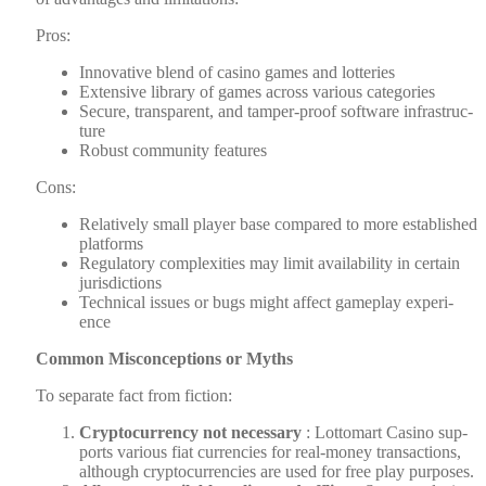
Pros:
Inno­v­a­tive blend of casi­no games and lot­ter­ies
Exten­sive library of games across var­i­ous cat­e­gories
Secure, trans­par­ent, and tam­per-proof soft­ware infra­struc­
ture
Robust com­mu­ni­ty fea­tures
Cons:
Rel­a­tive­ly small play­er base com­pared to more estab­lished
plat­forms
Reg­u­la­to­ry com­plex­i­ties may lim­it avail­abil­i­ty in cer­tain
juris­dic­tions
Tech­ni­cal issues or bugs might affect game­play expe­ri­
ence
Com­mon Mis­con­cep­tions or Myths
To sep­a­rate fact from fic­tion:
Cryp­tocur­ren­cy not nec­es­sary
: Lot­tomart Casi­no sup­
ports var­i­ous fiat cur­ren­cies for real-mon­ey trans­ac­tions,
although cryp­tocur­ren­cies are used for free play pur­pos­es.