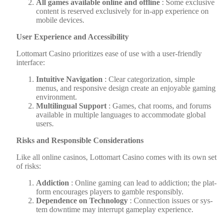
All games avail­able online and offline
: Some exclu­sive
con­tent is reserved exclu­sive­ly for in-app expe­ri­ence on
mobile devices.
User Expe­ri­ence and Acces­si­bil­i­ty
Lot­tomart Casi­no pri­or­i­tizes ease of use with a user-friend­ly
inter­face:
Intu­itive Nav­i­ga­tion
: Clear cat­e­go­riza­tion, sim­ple
menus, and respon­sive design cre­ate an enjoy­able gam­ing
envi­ron­ment.
Mul­ti­lin­gual Sup­port
: Games, chat rooms, and forums
avail­able in mul­ti­ple lan­guages to accom­mo­date glob­al
users.
Risks and Respon­si­ble Con­sid­er­a­tions
Like all online casi­nos, Lot­tomart Casi­no comes with its own set
of risks:
Addic­tion
: Online gam­ing can lead to addic­tion; the plat­
form encour­ages play­ers to gam­ble respon­si­bly.
Depen­dence on Tech­nol­o­gy
: Con­nec­tion issues or sys­
tem down­time may inter­rupt game­play expe­ri­ence.