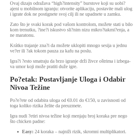
Ovaj diza­jn odraža­va “high?intensity” burstove koji su uobi?
ajeni u mobil­nom igranju: otvorite aplikaci­ju, postavite mali ulog
i igrate dok ne postignete svoj cilj ili ne upad­nete u zamku.
Zato što je sva­ki korak pod vašom kon­trolom, možete sta­ti u bilo
kom trenutku, ?ine?i iskust­vo sli?nim nizu mikro?takmi?enja, a
ne mara­tonu.
Krátko tra­jan­je zna?i da možete uklo­p­i­ti mno­go sesi­ja u jed­nu
ve?er ili ?ak tokom pauza za kafu na poslu.
Igra?i ?esto sma­tra­ju da brzo igranje drži živce oštri­ma i izbe­ga­
va umor koji može prati­ti duže igre.
Po?etak: Postavljanje Uloga i Odabir
Nivoa Težine
Po?e?ete od odabi­ra ulo­ga od €0.01 do €150, u zav­is­nos­ti od
toga koliko rizika želite da preuzmete.
Igra nudi ?etiri nivoa težine koji men­ja­ju broj kora­ka pre nego
što chick­en padne:
Easy:
24 kora­ka – najniži rizik, skrom­ni mul­ti­p­lika­tori.