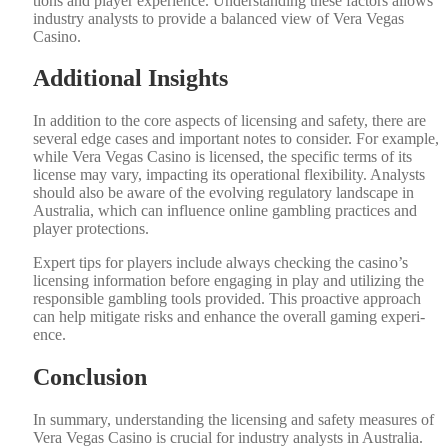
tions and play­er expe­ri­ence. Under­stand­ing these fac­tors allows
indus­try ana­lysts to pro­vide a bal­anced view of Vera Vegas
Casi­no.
Additional Insights
In addi­tion to the core aspects of licens­ing and safe­ty, there are
sev­er­al edge cas­es and impor­tant notes to con­sid­er. For exam­ple,
while Vera Vegas Casi­no is licensed, the spe­cif­ic terms of its
license may vary, impact­ing its oper­a­tional flex­i­bil­i­ty. Ana­lysts
should also be aware of the evolv­ing reg­u­la­to­ry land­scape in
Aus­tralia, which can influ­ence online gam­bling prac­tices and
play­er pro­tec­tions.
Expert tips for play­ers include always check­ing the casino’s
licens­ing infor­ma­tion before engag­ing in play and uti­liz­ing the
respon­si­ble gam­bling tools pro­vid­ed. This proac­tive approach
can help mit­i­gate risks and enhance the over­all gam­ing expe­ri­
ence.
Conclusion
In sum­ma­ry, under­stand­ing the licens­ing and safe­ty mea­sures of
Vera Vegas Casi­no is cru­cial for indus­try ana­lysts in Aus­tralia.