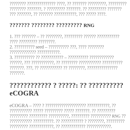
???????? ?????????????? ????, ?? ??????? ?????????, ?????????
???????? ???????, ? ????????? ???????. ?? ????????? ???????
??? ???????, ?? ??????? ???????????, ??? ????? ????.
??????? ???????? ?????????
RNG
1. ??? ??????? – ?? ????????, ????????? ?????? ???????????
???? ????????? ????????.
2. ?????????? seed – ?????????? ???, ???? ????????
????????????? ???????????.
3. ?????????? ?? ??????????? – ?????????? ????????????
??????, ??? ???????????, ?? ???????? ??????????? ??????????
???????. ???, ?? ??????????? ?? ????????, ???????????????
???????.
???????????? ? ?????: ?? ??????????
eCOGRA
eCOGRA – ???? ? ???????????????????? ???????????, ??
??????????? ????? ????????? ????? ???????. ?? ?????????
????????? ????????? ??????????, ????????? ??????????
??
RNG
??????????? ??????????. ?? ??????????? ? ????????, ?????????
????????? ????????????, ?? ???????????? ????????????.