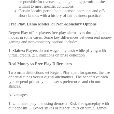
respon­si­ble for over­see­ing and grant­i­ng per­mits to sites
will­ing to meet spe­cif­ic con­di­tions.
Cer­tain locales per­mit both licensed oper­a­tors and off­
shore brands with a his­to­ry of fair busi­ness prac­tice.
Free Play, Demo Modes, or Non-Mon­e­tary Options
Regent Play offers play­ers free-play alter­na­tives through demo
modes in some cas­es. Some key dif­fer­ences between real-mon­ey
gam­ing and non-mon­e­tary options include:
1.
Stakes:
Play­ers do not wager any cash while play­ing with
vir­tu­al cred­its. 2. Lim­i­ta­tions on prize col­lec­tion
Real Mon­ey vs Free Play Dif­fer­ences
Two main dis­tinc­tions set Regent Play apart for gamers: the use
of actu­al funds ver­sus dig­i­tal alter­na­tives. The ben­e­fits of each
type depend pri­mar­i­ly on a user’s pref­er­ences and cir­cum­
stances.
Advan­tages:
1. Unlim­it­ed play­time using demos 2. Risk-free game­play with­
out deposits 3. Low­er stakes or high­er lim­its on vir­tu­al games