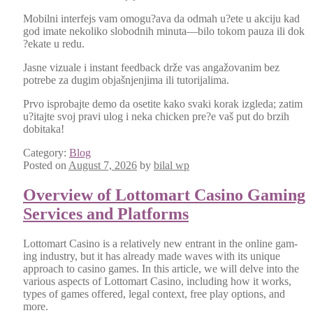
Mobil­ni inter­fe­js vam omogu?ava da odmah u?ete u akci­ju kad
god imate neko­liko slo­bod­nih minuta—bilo tokom pauza ili dok
?ekate u redu.
Jasne vizuale i instant feed­back drže vas angažo­van­im bez
potrebe za dugim objašn­jen­ji­ma ili tutori­jal­i­ma.
Prvo isproba­jte demo da osetite kako sva­ki korak izgle­da; zatim
u?itajte svoj pravi ulog i neka chick­en pre?e vaš put do brz­ih
dobita­ka!
Category:
Blog
Posted on
August 7, 2026
by
bilal wp
Overview of Lottomart Casino Gaming
Services and Platforms
Lot­tomart Casi­no is a rel­a­tive­ly new entrant in the online gam­
ing indus­try, but it has already made waves with its unique
approach to casi­no games. In this arti­cle, we will delve into the
var­i­ous aspects of Lot­tomart Casi­no, includ­ing how it works,
types of games offered, legal con­text, free play options, and
more.