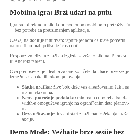
Mobilna igra: Brzi udari na putu
Igra radi direk­t­no u bilo kom mod­er­nom mobil­nom pretraživa?u
—bez potrebe za preuz­i­man­jem aplikaci­je.
Ose?aj na dodir je intu­iti­van: tap­nite jed­nom da biste pomer­ili
napred ili odmah pri­tis­nite ‘cash out’.
Responzivni diza­jn zna?i da izgle­da savršeno bilo na iPhone-u
ili Android table­tu.
Ova preno­sivost je ide­al­na za one koji žele da ubace brze sesi­je
izme?u sas­tana­ka ili tokom puto­van­ja.
Slat­ka grafi­ka:
žive boje drže vas angažo­van­im ?ak i na
mal­im ekran­i­ma.
Nema potrošn­je podata­ka:
min­i­mal­na upotre­ba band­
width-a omogu?ava igranje na ograni?enim data planovi­
ma.
Brzo u?itavanje:
instant start zna?i man­je ?ekan­ja i više
akci­je.
Demo Mode: Vežbajte brze sesije bez