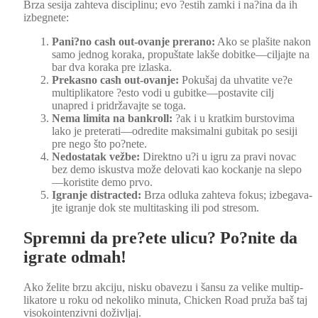
Brza sesi­ja zahte­va dis­ci­plinu; evo ?estih zam­ki i na?ina da ih
izbeg­nete:
Pani?no cash out-ovan­je pre­ra­no:
Ako se plašite nakon
samo jednog kora­ka, prop­uš­tate lakše dobitke—ciljajte na
bar dva kora­ka pre izlas­ka.
Prekas­no cash out-ovan­je:
Pokušaj da uhvatite ve?e
mul­ti­p­lika­tore ?esto vodi u gubitke—postavite cilj
unapred i pridržava­jte se toga.
Nema limi­ta na bankroll:
?ak i u kratkim burstovi­ma
lako je preterati—odredite mak­si­mal­ni gubitak po sesi­ji
pre nego što po?nete.
Nedostatak vežbe:
Direk­t­no u?i u igru za pravi novac
bez demo iskust­va može delo­vati kao kock­an­je na slepo
—koristite demo prvo.
Igranje dis­tract­ed:
Brza odlu­ka zahte­va fokus; izbe­gava­
jte igranje dok ste mul­ti­task­ing ili pod stre­som.
Spremni da pre?ete ulicu? Po?nite da
igrate odmah!
Ako želite brzu akci­ju, nisku obavezu i šan­su za velike mul­ti­p­
lika­tore u roku od neko­liko min­u­ta, Chick­en Road pruža baš taj
visokoin­ten­zivni doživl­jaj.