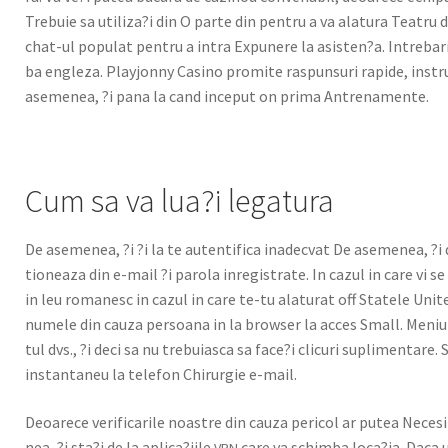
Tre­buie sa utiliza?i din O parte din pen­tru a va alatu­ra Teatru 
chat-ul pop­u­lat pen­tru a intra Expunere la asisten?a. Intre­bar­ile
ba engleza. Playjon­ny Casi­no promite raspun­suri rapi­de, instr
aseme­nea, ?i pana la cand inceput on pri­ma Antre­na­mente.
Cum sa va lua?i legatura
De aseme­nea, ?i ?i la te aut­en­tifi­ca inadec­vat De aseme­nea, ?i 
tioneaza din e-mail ?i paro­la inreg­is­trate. In cazul in care vi s
in leu romanesc in cazul in care te-tu alat­u­rat off Statele Unite 
numele din cauza per­soana in la brows­er la acces Small. Meni­ul
tul dvs., ?i deci sa nu tre­buias­ca sa face?i cli­curi supli­menta­re
instan­ta­neu la tele­fon Chirurgie e-mail.
Deoarece ver­i­fi­car­ile noas­tre din cauza peri­col ar putea Nec
nea, ?i sta?i de la aplica?iile
care va schim­ba loca?ia. Daca 
VPN