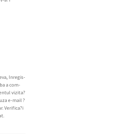
­va, Inreg­is­
m­ba a com­
en­tul vizita?
cauza e-mail ?
r. Verifica?i
at.