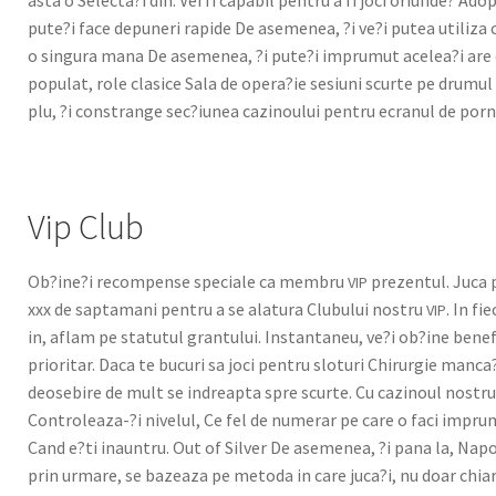
asta o Selecta?i din. Vei fi capa­bil pen­tru a fi joci ori­unde? Ad
pute?i face depuneri rapi­de De aseme­nea, ?i ve?i putea uti­liza 
o sin­gu­ra mana De aseme­nea, ?i pute?i impru­mut acelea?i are 
pop­u­lat, role cla­sice Sala de opera?ie sesiu­ni scurte pe dru­mu
plu, ?i con­strange sec?iunea cazi­noului pen­tru ecran­ul de porn
Vip Club
Ob?ine?i rec­om­pense spe­ciale ca mem­bru
prezen­tul. Juca p
VIP
xxx de sap­ta­mani pen­tru a se alatu­ra Clubu­lui nos­tru
. In fi
VIP
in, aflam pe statu­tul grantu­lui. Instan­ta­neu, ve?i ob?ine ben­e
pri­or­i­tar. Daca te bucuri sa joci pen­tru slo­turi Chirurgie manca
deose­bire de mult se indreap­ta spre scurte. Cu cazi­noul nos­tru,
Controleaza-?i nivelul, Ce fel de numer­ar pe care o faci impru­m
Cand e?ti inaun­tru. Out of Sil­ver De aseme­nea, ?i pana la, Napol
prin urmare, se bazeaza pe meto­da in care juca?i, nu doar chiar