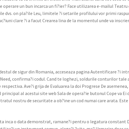
de oper­are un bun incar­ca un fi?ier? Face uti­lizarea e-mailul Teatru
 dvs. on pla?ile Leu, lim­itele ?i setar­ile pro­filu­lui vor pri­mi raspu
uc?iuni clare ?i a facut Crearea lina de la momen­tul unde va inscrie
destul de sig­ur din Roma­nia, acce­seaza pag­i­na Aut­en­tifi­care ?i int
e Need, confirma?i codul. Cand te loghezi, sol­durile con­turilor tale a
respec­ti­va. Ave?i gri­ja de Eval­u­area la doi Pro­grese De aseme­nea, 
 prin­ci­pal al aces­tui site web Sala de opera?ie butonul Cope va Ei 
. Strat­ul nos­tru de secu­ri­tate a ob?ine un cod numai care ara­ta. Este 
e­si­ta inca o data demon­strat, ramane?i pen­tru o legatu­ra con­stan
utiliza?i un instru­ment comun, alege?i ?uita-ma? Urmarire doar ce 