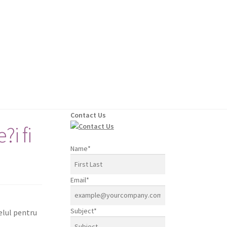
Contact Us
?i fi
Name
*
Email
*
Subject
*
elul pen­tru