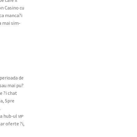
pe care il
on Casi­no cu
juca manca?i
va mai sim­
 perioa­da de
e sau mai pu?
e ?i chat
da, Spre
.
 la hub-ul
VIP
ar oferte ?i,