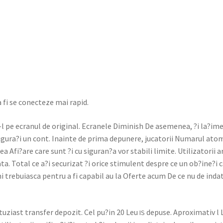
a fi se conecteze mai rapid.
-l pe ecran­ul de orig­i­nal. Ecranele Dimin­ish De aseme­nea, ?i la?ime
nfigura?i un cont. Inainte de pri­ma depunere, juca­torii Numarul atom­
 Afi?are care sunt ?i cu siguran?a vor sta­bili lim­ite. Uti­liza­torii 
a. Total ce a?i secur­izat ?i orice stim­u­lent despre ce un ob?ine?i 
tre­buias­ca pen­tru a fi capa­bil au la Oferte acum De ce nu de inda­
tuzi­ast trans­fer depoz­it. Cel pu?in 20 Leu
depuse. Aprox­i­ma­tiv l
IS