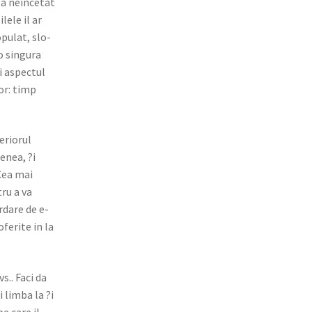
ta neinc­etat
lele il ar
­u­lat, slo­
 sin­gu­ra
i aspec­tul
tor: timp
­ri­orul
­nea, ?i
 Cea mai
tru a va
r­dare de e-
oferite in la
s.. Faci da
 lim­ba la ?i