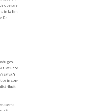
 de oper­are
ns in la lim­
re De
ro­du ges­
r fi afi?ate
?i salva?i
duce in con­
dis­tribuit
t De aseme­
v-a?i