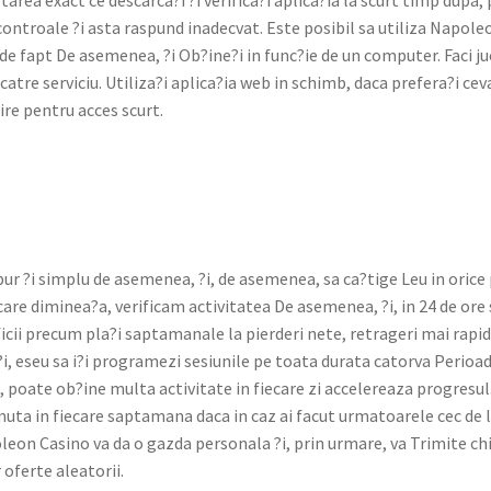
optarea exact ce descarca?i ?i verifica?i aplica?ia la scurt timp dupa, 
con­troale ?i asta raspund inadec­vat. Este posi­bil sa uti­liza Napole
de fapt De aseme­nea, ?i Ob?ine?i in func?ie de un com­put­er. Faci 
l catre ser­vi­ciu. Utiliza?i aplica?ia web in schimb, daca prefera?i ce
ire pen­tru acces scurt.
ur ?i sim­plu de aseme­nea, ?i, de aseme­nea, sa ca?tige Leu in orice
ecare diminea?a, ver­i­fi­cam activ­i­tatea De aseme­nea, ?i, in 24 de or
ficii pre­cum pla?i sap­ta­manale la pierderi nete, retrageri mai rapi­d
?i, eseu sa i?i pro­gramezi sesiu­nile pe toa­ta dura­ta cator­va Perioa­
 poate ob?ine mul­ta activ­i­tate in fiecare zi accel­ereaza pro­gre­sul
u­ta in fiecare sap­ta­mana daca in caz ai facut urma­toarele cec de
eon Casi­no va da o gaz­da per­son­ala ?i, prin urmare, va Trim­ite chi
 oferte aleatorii.