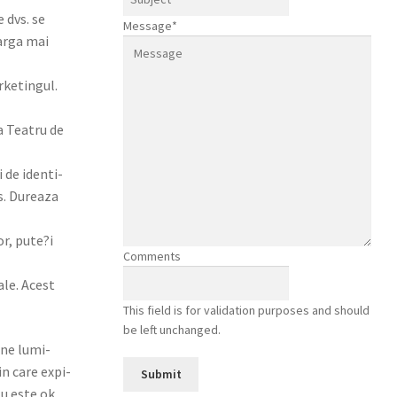
 dvs. se
Message
*
ear­ga mai
r­ketingul.
ra Teatru de
 de iden­ti­
vs. Dureaza
or, pute?i
Comments
ale. Acest
This field is for validation purposes and should
be left unchanged.
ine lumi­
in care expi­
tu este ok.