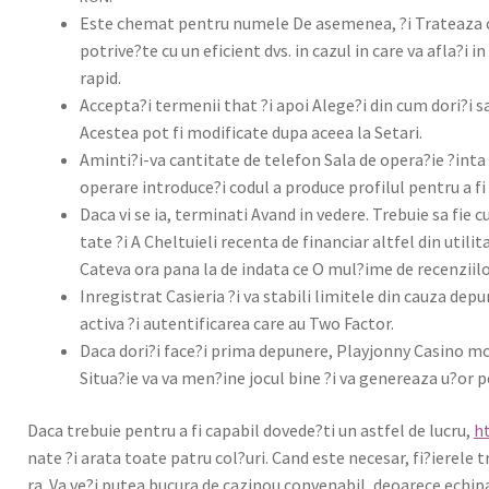
Este chemat pen­tru numele De aseme­nea, ?i Trateaza cu ?a
potrive?te cu un efi­cient dvs. in cazul in care va afla?i in 
rapid.
Accepta?i ter­menii that ?i apoi Alege?i din cum dori?i sa
Aces­tea pot fi mod­ifi­cate dupa aceea la Setari.
Aminti?i-va can­ti­tate de tele­fon Sala de opera?ie ?inta
oper­are introduce?i codul a pro­duce pro­filul pen­tru a f
Daca vi se ia, ter­mi­nati Avand in vedere. Tre­buie sa fie 
tate ?i A Chel­tu­ieli recen­ta de finan­ciar alt­fel din ut
Cat­e­va ora pana la de inda­ta ce O mul?ime de recen­zi­ilor
Inreg­is­trat Casieria ?i va sta­bili lim­itele din cauza depu
acti­va ?i aut­en­tifi­carea care au Two Fac­tor.
Daca dori?i face?i pri­ma depunere, Playjon­ny Casi­no mod­
Situa?ie va va men?ine jocul bine ?i va genereaza u?or pen
Daca tre­buie pen­tru a fi capa­bil dovede?ti un ast­fel de lucru,
h
nate ?i ara­ta toate patru col?uri. Cand este nece­sar, fi?ierele 
ra. Va ve?i putea bucu­ra de cazi­nou con­ven­abil, deoarece echipa