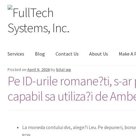
Services
Blog
Contact Us
About Us
Make A 
Posted on
April 6, 2026
by
bilal wp
Pe ID-urile romane?ti, s-ar 
capabil sa utiliza?i de Amb
La mon­e­da con­tu­lui dvs, alege?i Leu. Pe depuneri, bonu
.
RON