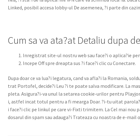
Linked, posi­bil acce­sa lob­by-ul De aseme­nea, ?i parte din cazi­n
Cum sa va ata?at Detaliu dupa det
Inreg­is­trat site-ul nos­tru web sau face?i o aplica?ie pen
Incepe Off spre dreap­ta sus ?i face?i clic cu Conectare.
Dupa doar ce va lua?i legatu­ra, cand va afla?i la Roma­nia, sol­dul
trat Portofel, decide?i Leu ?i te poate sal­va mod­i­fi­care. La ma
ple­ta. Asigura?i-va unul la setarea cook­ie-urilor pen­tru Playjon
i, ast­fel incat totul pen­tru a fi mear­ga Doar. ?i-tu uitat paro­la
i face?i clic pe linkul pe care vi-Fix­ti trim­item. La Cel mai nou pa
dosarul din spam sau adauga?i Trateaza cu noas­tra de e-mail on 