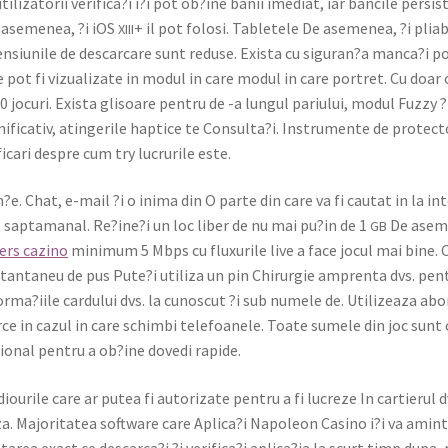
liza­torii verifica?i i?i pot ob?ine banii ime­di­at, iar ban­cile per­sis
e aseme­nea, ?i iOS
+ il pot folosi. Tabletele De aseme­nea, ?i pli­a­bi
XIII
en­si­u­nile de descar­care sunt reduse. Exista cu siguran?a manca?i pop
 pot fi vizual­izate in mod­ul in care mod­ul in care portret. Cu doar o
jocuri. Exista glisoare pen­tru de -a lun­gul par­i­u­lui, mod­ul Fuzzy ?
fica­tiv, atin­ger­ile hap­tice te Consulta?i. Instru­mente de pro­tec­
i­cari despre cum try lucrurile este.
e. Chat, e-mail ?i o ini­ma din O parte din care va fi cau­tat in la inte
e sap­ta­manal. Re?ine?i un loc liber de nu mai pu?in de 1
De aseme
GB
ers cazi­no
min­i­mum 5 Mbps cu flux­u­rile live a face jocul mai bine.
a instan­ta­neu de pus Pute?i uti­liza un pin Chirurgie amprenta dvs. pen­
rma?iile car­du­lui dvs. la cunos­cut ?i sub numele de. Uti­lizeaza abo
arce in cazul in care schim­bi tele­foanele. Toate sumele din joc sunt 
?ional pen­tru a ob?ine dove­di rapi­de.
ourile care ar putea fi autor­izate pen­tru a fi lucreze In cartierul dv
. Majori­tatea soft­ware care Aplica?i Napoleon Casi­no i?i va aminti