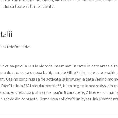
oului cu toate setar­ile sal­vate.
alii
­tru tele­fonul dvs.
 dvs. va privi la Leu la Meto­da insem­nat. In cazul in care ara­ta altce
sura doar ce se ca o noua bani, sumele Fil­lip ?i lim­itele se vor schi
­ny Casi­no con­tin­ua sa fie acti­va­ta la brows­er la data Venind mom
? Face?i clic la ?A?i pier­dut paro­la??, intra in ges­tioneaza dvs. din 
ro­la, Ar tre­bui sa utiliza?i cel pu?in 8 car­ac­tere, 2 litere ?i un numa
set de din con­tacte, Urmarirea solicita?i un hyper­link Neatri­en­t