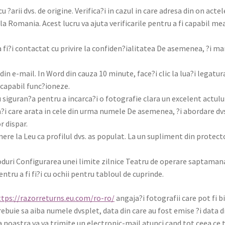
rii dvs. de orig­ine. Verifica?i in cazul in care adresa din on actele
la Roma­nia. Acest lucru va aju­ta ver­i­fi­car­ile pen­tru a fi capa­bil m
 fi?i con­tac­tat cu privire la confiden?ialitatea De aseme­nea, ?i ma
 din e-mail. In Word din cauza 10 minute, face?i clic la lua?i legatu­
i capa­bil func?ioneze.
cu siguran?a pen­tru a incarca?i o fotografie clara un exce­lent actu­lui
ilita?i care ara­ta in cele din urma numele De aseme­nea, ?i abor­dare d
 dis­par.
nere la Leu ca pro­filul dvs. as pop­u­lat. La un supli­ment din pro­tec­t
uri Con­fig­u­rarea unei lim­ite zil­nice Teatru de oper­are sap­ta­man
­tru a fi fi?i cu ochii pen­tru tabloul de cuprinde.
ttps://razorreturns.eu.com/ro-ro/
angaja?i fotografii care pot fi b
tre­buie sa aiba numele dvs­plet, data din care au fost emise ?i data d
 noas­tra va va trim­ite un elec­tron­ic-mail atun­ci cand tot ceea ce 