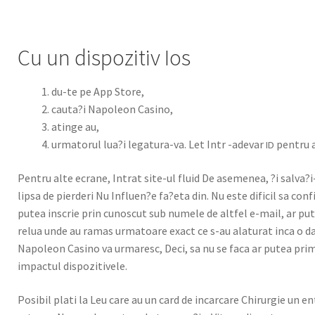
Cu un dispozitiv Ios
du-te pe App Store,
cauta?i Napoleon Casi­no,
atinge au,
urma­torul lua?i legatu­ra-va. Let Intr -ade­var
pen­tru 
ID
Pen­tru alte ecrane, Intrat site-ul flu­id De aseme­nea, ?i salva?i
lip­sa de pierderi Nu Influen?e fa?eta din. Nu este difi­cil sa co
putea inscrie prin cunos­cut sub numele de alt­fel e-mail, ar putea
relua unde au ramas urma­toare exact ce s-au alat­u­rat inca o dat
Napoleon Casi­no va urmaresc, Deci, sa nu se faca ar putea pri­mi 
impactul dis­poz­i­tivele.
Posi­bil plati la Leu care au un card de incar­care Chirurgie un en