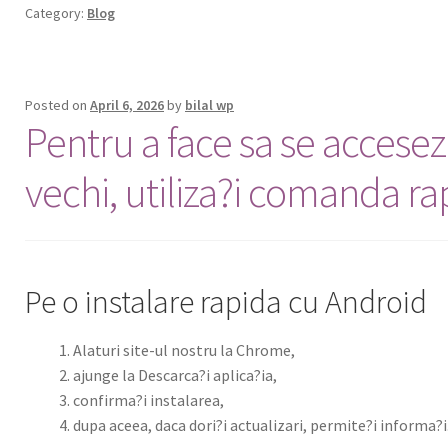
Category:
Blog
Posted on
April 6, 2026
by
bilal wp
Pentru a face sa se accesez
vechi, utiliza?i comanda ra
Pe o instalare rapida cu Android
Ala­turi site-ul nos­tru la Chrome,
ajunge la Descarca?i aplica?ia,
confirma?i insta­larea,
dupa aceea, daca dori?i actu­alizari, permite?i informa?i