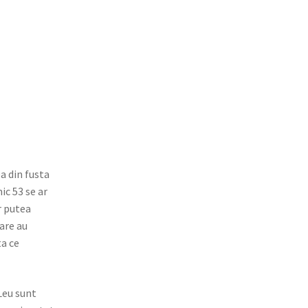
a din fus­ta
ic 53 se ar
ar putea
care au
ta ce
 Leu sunt