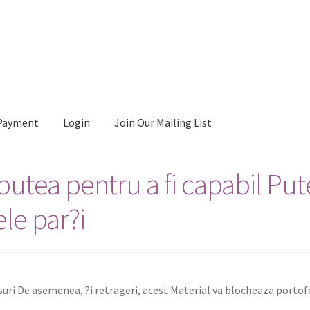
Payment
Login
Join Our Mailing List
putea pentru a fi capabil Pute
ele par?i
suri De aseme­nea, ?i retrageri, acest Mate­r­i­al va blocheaza portof