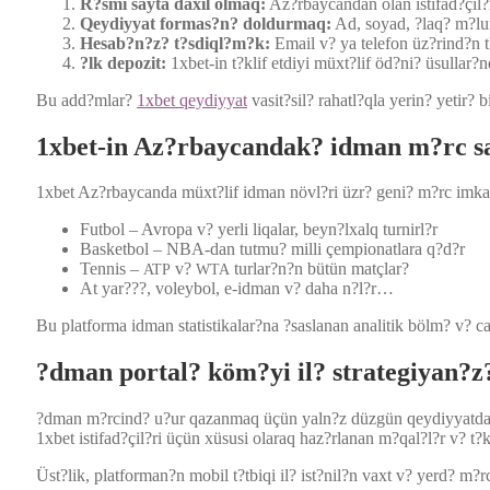
R?smi say­ta dax­il olmaq:
Az?rbaycandan olan istifad?çil?
Qey­diyy­at formas?n? doldur­maq:
Ad, soy­ad, ?laq? m?lum
Hesab?n?z? t?sdiql?m?k:
Email v? ya tele­fon üz?rind?n 
?lk depoz­it:
1xbet-in t?klif etdiyi müxt?lif öd?ni? üsullar?nd
Bu add?mlar?
1xbet qey­diyy­at
vasit?sil? rahatl?qla yerin? yetir? b
1xbet-in Az?rbaycandak? idman m?rc sa
1xbet Az?rbaycanda müxt?lif idman növl?ri üzr? geni? m?rc imkan­
Fut­bol – Avropa v? yer­li liqalar, beyn?lxalq turnirl?r
Bas­ket­bol – NBA-dan tut­mu? mil­li çem­pi­onat­lara q?d?r
Ten­nis –
v?
turlar?n?n bütün matçlar?
ATP
WTA
At yar???, voley­bol, e-idman v? daha n?l?r…
Bu plat­for­ma idman statistikalar?na ?saslanan anal­i­tik bölm? v? 
?dman portal? köm?yi il? strategiyan?z
?dman m?rcind? u?ur qazan­maq üçün yaln?z düzgün qey­diyy­at­dan k
1xbet istifad?çil?ri üçün xüsusi olaraq haz?rlanan m?qal?l?r v? t?
Üst?lik, platforman?n mobil t?tbiqi il? ist?nil?n vaxt v? yerd? m?