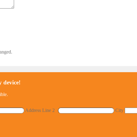
hanged.
y device!
ible.
Address Line 2
City