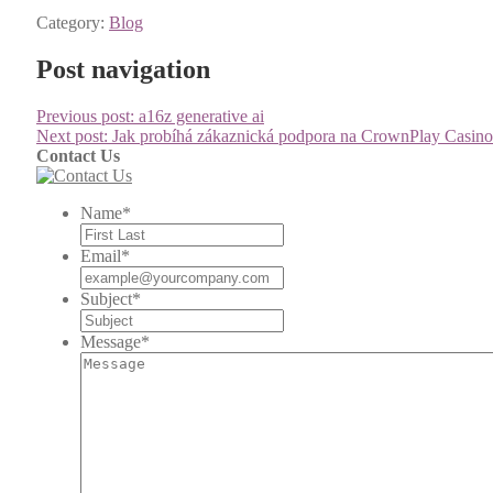
Category:
Blog
Post navigation
Previous post:
a16z generative ai
Next post:
Jak probíhá zákaznická podpora na CrownPlay Casino
Contact Us
Name
*
Email
*
Subject
*
Message
*