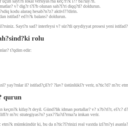
r üçün sayt?n lokal versiyas?na keç?r?k i?? ba?lay?n.
atlar? v? dig?r t?l?b olu­nan sah?l?ri diqq?tl? doldu­run.
t?sdiq kodu alaraq hesab?n?z? aktivl??dirin.
an isti­fad? ed?r?k bal­ans? doldu­run.
il?rsiniz. Sayt?n sad? inter­feysi v? sür?tli qey­diyy­at pros­esi yeni ist
h?sind?ki rolu
lar? t?qdim edir:
canl? yay?mlar il? istifad?çil?r? ?lav? üstünlükl?r verir, n?tic?d? m?rc 
? qurun
eçm?k kifay?t dey­il. Günd?lik idman por­tal­lar? v? x?b?rl?r, el?c? d?
klifl?r m?rc strategiyas?n? yax??la?d?rma?a imkan verir.
rc etm?k mümkündür ki, bu da n?tic?l?rinizi real vaxt­da izl?m?yi asanla?