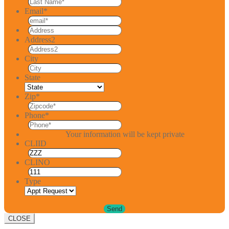
Email
*
Address2
City
State
Zip
*
Phone
*
Your information will be kept private
CLIID
CLINO
Type
CLOSE