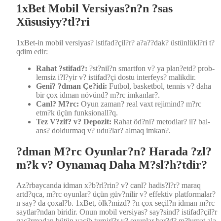
1xBet Mobil Versiyas?n?n ?sas
Xüsusiyy?tl?ri
1xBet-in mobil ver­siyas? istifad?çil?r? a?a??dak? üstünlükl?ri t?
qdim edir:
Rahat ?sti­fad?:
?st?nil?n smart­fon v? ya plan?etd? prob­
lem­siz i?l?yir v? istifad?çi dos­tu inter­feys? malikdir.
Geni? ?dman Çe?idi:
Fut­bol, bas­ket­bol, ten­nis v? daha
bir çox idman növünd? m?rc imkan­lar?.
Canl? M?rc:
Oyun zaman? real vaxt reji­mind? m?rc
etm?k üçün funksionall?q.
Tez V?zif? v? Depoz­it:
Rahat öd?ni? metod­lar? il? bal­
ans? doldur­maq v? udu?lar? almaq imkan?.
?dman M?rc Oyunlar?n? Harada ?zl?
m?k v? Oynamaq Daha M?sl?h?tdir?
Az?rbaycanda idman x?b?rl?rin? v? canl? hadis?l?r? maraq
artd?qca, m?rc oyun­lar? üçün güv?nilir v? effek­tiv platformalar?
n say? da çoxal?b. 1xBet, ölk?mizd? ?n çox seçil?n idman m?rc
saytlar?ndan biridir. Onun mobil ver­siyas? say?sind? istifad?çil?r
qaç?rmadan bütün vacib turnirl?r v? oyun­lar bar?d? m?lumat ala