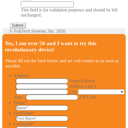
This field is for validation purposes and should be left
unchanged.
© FullTech Systems, Inc. 2026
Yes, I am over 50 and I want to try this
revolutionary device!
Please fill out the form below and we will contact to as soon as
possible.
Address
Street Address
Address Line 2
City
State
ZIP Code
Name
*
FirstName
*
LastName
*