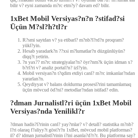
bilir v? eyni zaman­da m?rc etm?y? davam ed? bilir.
1xBet Mobil Versiyas?n?n ?stifad?si
Üçün M?sl?h?tl?r
R?smi sayt­dan v? ya etibarl? m?nb?l?rd?n pro­qram?
yükl?yin.
Hesab yaradark?n ??xsi m?lumatlar?n düzgün­lüyün?
diqq?t yetirin.
?n yax?? m?rc strategiyalar?n? öyr?nm?k üçün idman x?
b?rl?ri v? anal­iz portal?n? izl?yin.
Mobil versiyan?n t?qdim etdiyi canl? m?rc imkanlar?ndan
yararlan?n.
Qey­diyy­at v? bal­ans doldur­ma prosesl?rini tamam­la­maq
üçün mövcud öd?ni? metodlar?ndan isti­fad? edin.
?dman Jurnalistl?ri üçün 1xBet Mobil
Versiyas?nda Yenilikl?r
?dman hadis?l?rinin canl? yay?mlar? v? detall? sta­tis­ti­ka m?nb?
l?ri olaraq f?aliyy?t göst?r?n 1xBet, mövcud mobil plat­for­mas?
il? d? idman jurnalistl?rinin i?ini asanla?d?r?r. Bu plat­for­ma say?