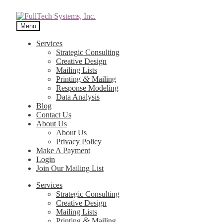
Menu
Services
Strategic Consulting
Creative Design
Mailing Lists
&
Printing
Mailing
Response Modeling
Data Analysis
Blog
Contact Us
About Us
About Us
Privacy Policy
Make A Payment
Login
Join Our Mailing List
Services
Strategic Consulting
Creative Design
Mailing Lists
&
Printing
Mailing