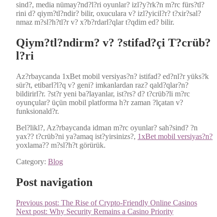
sind?, media nümay?nd?l?ri oyun­lar? izl?y?rk?n m?rc fürs?tl?
rini d? qiym?tl?ndir? bilir, oxu­cu­lara v? izl?yicil?r? t?xir?sal?
nmaz m?sl?h?tl?r v? x?b?rdarl?qlar t?qdim ed? bilir.
Qiym?tl?ndirm? v? ?stifad?çi T?crüb?
l?ri
Az?rbaycanda 1xBet mobil versiyas?n? isti­fad? ed?nl?r yüks?k
sür?t, etibarl?l?q v? geni? imkan­lar­dan raz? qald?qlar?n?
bildirirl?r. ?st?r yeni ba?layanlar, ist?rs? d? t?crüb?li m?rc
oyunçu­lar? üçün mobil plat­for­ma h?r zaman ?lçatan v?
funksionald?r.
Bel?likl?, Az?rbaycanda idman m?rc oyun­lar? sah?sind? ?n
yax?? t?crüb?ni ya?amaq ist?yirsinizs?,
1xBet mobil versiyas?n?
yoxla­ma?? m?sl?h?t görürük.
Category:
Blog
Post navigation
Previous post:
The Rise of Crypto-Friendly Online Casinos
Next post:
Why Security Remains a Casino Priority