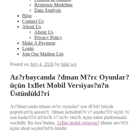
Response Modeling
Data Analysis
Blog
Contact Us
About Us
About Us
Privacy Policy
Make A Payment
Login
Join Our Mailing List
Posted on
July 4, 2026
by
bilal wp
Az?rbaycanda ?dman M?rc Oyunlar?
üçün 1xBet Mobil Versiyas?n?n
Üstünlükl?ri
Az?rbaycanda idman m?rc oyun­lar? son ill?rd? böyük
populyarl?q qazan?r. ?dman jurnalistl?ri v? azarke?l?r üçün ?n
son hadis?l?ri izl?m?k v? m?rc etm?k üçün rahat plat­for­malar
vacib­dir. Bu bax?mdan,
1xBet mobil ver­siyas?
idman sev?rl?r
üçün ide­al seçiml?rd?n biridir.