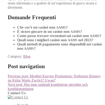
sione infor­ma­ta e a godere di un’esperienza di gio­co sicu­ra e
diver­tente.
Domande Frequenti
Che cos’è un cas­inò non
?
AAMS
È sicuro gio­care in un cas­inò non
?
AAMS
Come pos­so trovare recen­sioni sui cas­inò non
?
AAMS
Quali sono i migliori cas­inò non
nel 2023?
AAMS
Quali meto­di di paga­men­to sono disponi­bili nei cas­inò
non
?
AAMS
Category:
Blog
Post navigation
Previous post:
Mostbet Kasyno Promotions: Najlepsze Bonusy,
na Które Warto Zwróci? Uwag?
Next post:
Hur man optimalt kombinerar steroider och
konditionsträning
Contact Us