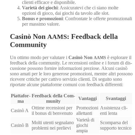
cli­en­ti effi­cace e disponi­bile.
Vari­età dei giochi
: Assi­cu­rat­e­vi che ci siano molte
opzioni di gio­co, dai giochi da tavo­lo alle slot.
Bonus e pro­mozioni
: Con­frontate le offerte pro­mozion­ali
per mas­si­mo val­ore.
Casinò Non
: Feedback della
AAMS
Community
Un otti­mo modo per val­utare i
Cas­inò Non
è esplo­rare il
AAMS
feed­back del­la com­mu­ni­ty. Le recen­sioni online e i forum di dis­
cus­sione pos­sono fornire infor­mazioni preziose. Alcu­ni cas­inò
sono amati per le loro gen­erose pro­mozioni, men­tre altri pos­sono
rice­vere critiche per cat­ti­vo servizio cli­en­ti. Di segui­to sono
ripor­tate alcune piattaforme comu­ni con feed­back dif­fer­en­ti:
Piattafor­
Feed­back del­la Com­
Van­tag­gi
Svan­tag­gi
ma
mu­ni­ty
Ottime recen­sioni per
Pro­mozioni
Assis­ten­za cli­
Cas­inò A
il bonus di ben­venu­to
allet­tan­ti
en­ti lenta
Vari­età di
Molti uten­ti seg­nalano
Scom­parsa del
Cas­inò B
giochi
prob­le­mi nei pre­lievi
sup­por­to tec­ni­co
ampia