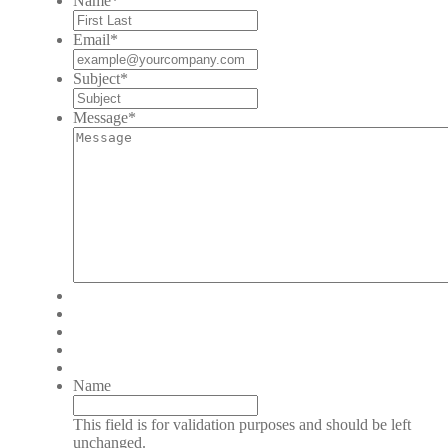
Name
*
Email
*
Subject
*
Message
*
Name
This field is for validation purposes and should be left
unchanged.