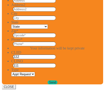
Address2
City
State
Zip
*
Phone
*
Your information will be kept private
CLIID
CLINO
Type
CLOSE