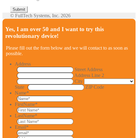
© FullTech Systems, Inc. 2026
Yes, I am over 50 and I want to try this
revolutionary device!
Please fill out the form below and we will contact to as soon as
possible.
Address
Street Address
Address Line 2
City
State
ZIP Code
Name
*
FirstName
*
LastName
*
Email
*