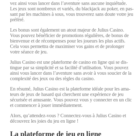
vez ain­si vous lancer dans l’aventure sans aucune inquié­tude.
Les jeux sont nom­breux et var­iés, du black­jack au pok­er, en pas­
sant par les machines à sous, vous trou­verez sans doute votre jeu
préféré.
Les bonus sont égale­ment un atout majeur de Julius Casi­no.
Vous pou­vez béné­fici­er de pro­mo­tions régulières, de bonus de
bien­v­enue et de récom­pens­es pour les joueurs les plus act­ifs.
Cela vous per­me­t­tra de max­imiser vos gains et de pro­longer
votre séance de jeu.
Julius Casi­no est une plate­forme de casi­no en ligne qui se dis­
tingue par sa sim­plic­ité et sa facil­ité d’utilisation. Vous pou­vez
ain­si vous lancer dans l’aventure sans avoir à vous souci­er de la
com­plex­ité des jeux ou des règles du casi­no.
En résumé, Julius Casi­no est la plate­forme idéale pour les ama­
teurs de jeux de hasard qui cherchent une expéri­ence de jeu
sécurisée et amu­sante. Vous pou­vez vous y con­necter en un clic
et com­mencer à jouer immé­di­ate­ment.
Alors, qu’attendez-vous ? Con­nectez-vous à Julius Casi­no et
décou­vrez les joies du jeu en ligne !
La plateforme de jeu en ligne