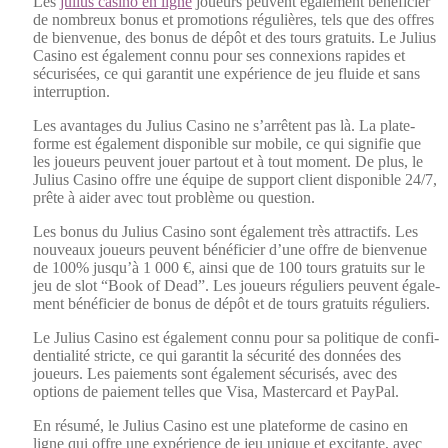
Les
julius casi­no en ligne
joueurs peu­vent égale­ment béné­fici­er
de nom­breux bonus et pro­mo­tions régulières, tels que des offres
de bien­v­enue, des bonus de dépôt et des tours gra­tu­its. Le Julius
Casi­no est égale­ment con­nu pour ses con­nex­ions rapi­des et
sécurisées, ce qui garan­tit une expéri­ence de jeu flu­ide et sans
inter­rup­tion.
Les avan­tages du Julius Casi­no ne s’arrêtent pas là. La plate­
forme est égale­ment disponible sur mobile, ce qui sig­ni­fie que
les joueurs peu­vent jouer partout et à tout moment. De plus, le
Julius Casi­no offre une équipe de sup­port client disponible 24/7,
prête à aider avec tout prob­lème ou ques­tion.
Les bonus du Julius Casi­no sont égale­ment très attrac­t­ifs. Les
nou­veaux joueurs peu­vent béné­fici­er d’une offre de bien­v­enue
de 100% jusqu’à 1 000 €, ain­si que de 100 tours gra­tu­its sur le
jeu de slot “Book of Dead”. Les joueurs réguliers peu­vent égale­
ment béné­fici­er de bonus de dépôt et de tours gra­tu­its réguliers.
Le Julius Casi­no est égale­ment con­nu pour sa poli­tique de con­fi­
den­tial­ité stricte, ce qui garan­tit la sécu­rité des don­nées des
joueurs. Les paiements sont égale­ment sécurisés, avec des
options de paiement telles que Visa, Mas­ter­card et Pay­Pal.
En résumé, le Julius Casi­no est une plate­forme de casi­no en
ligne qui offre une expéri­ence de jeu unique et exci­tante, avec