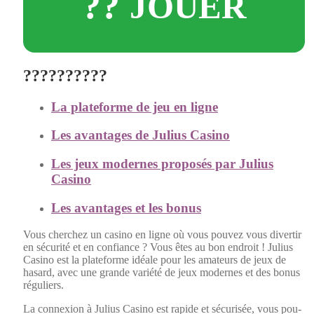
??
JOUER
??????????
La plateforme de jeu en ligne
Les avantages de Julius Casino
Les jeux modernes proposés par Julius
Casino
Les avantages et les bonus
Vous cherchez un casi­no en ligne où vous pou­vez vous diver­tir
en sécu­rité et en con­fi­ance ? Vous êtes au bon endroit ! Julius
Casi­no est la plate­forme idéale pour les ama­teurs de jeux de
hasard, avec une grande var­iété de jeux mod­ernes et des bonus
réguliers.
La con­nex­ion à Julius Casi­no est rapi­de et sécurisée, vous pou­