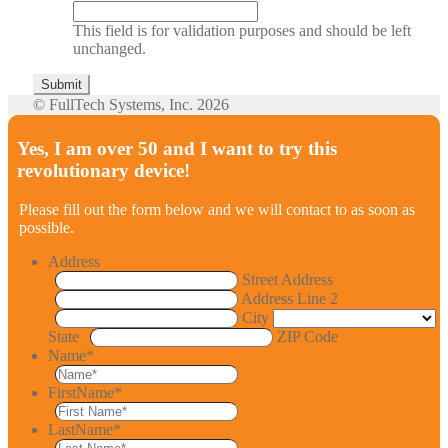
This field is for validation purposes and should be left
unchanged.
© FullTech Systems, Inc. 2026
Yes, I am over 50 and I want to try this
revolutionary device!
Please fill out the form below and we will contact to as soon as
possible.
Address
Street Address
Address Line 2
City
State
ZIP Code
Name
*
FirstName
*
LastName
*