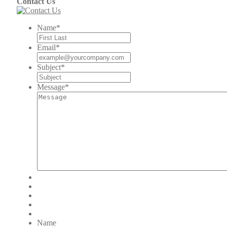
Contact Us
Name
*
Email
*
Subject
*
Message
*
Name