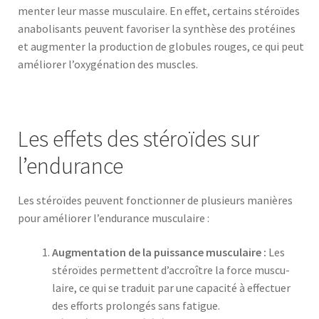
menter leur masse mus­cu­laire. En effet, cer­tains stéroïdes
anabolisants peu­vent favoris­er la syn­thèse des pro­téines
et aug­menter la pro­duc­tion de glob­ules rouges, ce qui peut
amélior­er l’oxygénation des mus­cles.
Les effets des stéroïdes sur
l’endurance
Les stéroïdes peu­vent fonc­tion­ner de plusieurs manières
pour amélior­er l’endurance mus­cu­laire :
Aug­men­ta­tion de la puis­sance mus­cu­laire :
Les
stéroïdes per­me­t­tent d’accroître la force mus­cu­
laire, ce qui se traduit par une capac­ité à effectuer
des efforts pro­longés sans fatigue.