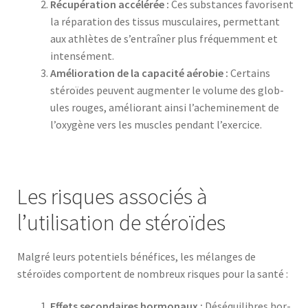
Récupéra­tion accélérée :
Ces sub­stances favorisent
la répa­ra­tion des tis­sus mus­cu­laires, per­me­t­tant
aux ath­lètes de s’entraîner plus fréquem­ment et
inten­sé­ment.
Amélio­ra­tion de la capac­ité aéro­bie :
Cer­tains
stéroïdes peu­vent aug­menter le vol­ume des glob­
ules rouges, amélio­rant ain­si l’acheminement de
l’oxygène vers les mus­cles pen­dant l’exercice.
Les risques associés à
l’utilisation de stéroïdes
Mal­gré leurs poten­tiels béné­fices, les mélanges de
stéroïdes com­por­tent de nom­breux risques pour la san­té :
Effets sec­ondaires hor­monaux :
Déséquili­bres hor­