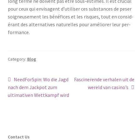
long terme ne doivent pas être sous-estimés. Il est cru­cial
pour ceux qui envis­agent d’utiliser ces sub­stances de peser
soigneuse­ment les béné­fices et les risques, tout en con­sid­
érant des alter­na­tives naturelles pour amélior­er leur per­
for­mance.
Category:
Blog
Post
Previous
Next
NeedForSpin: Wo die Jagd
Fascinerende verhalen uit de
post:
post:
nach dem Jackpot zum
wereld van casino’s
navigation
ultimativen Wettkampf wird
Contact Us