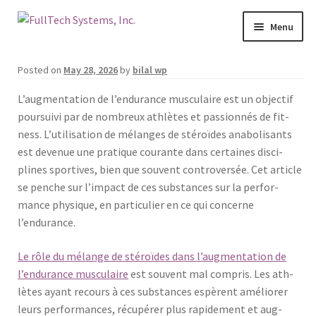
Menu
Services
Posted on
May 28, 2026
by
bilal wp
Blog
L’augmentation de l’endurance mus­cu­laire est un objec­tif
pour­suivi par de nom­breux ath­lètes et pas­sion­nés de fit­
ness. L’utilisation de mélanges de stéroïdes anabolisants
Contact Us
est dev­enue une pra­tique courante dans cer­taines dis­ci­
plines sportives, bien que sou­vent con­tro­ver­sée. Cet arti­cle
About Us
se penche sur l’impact de ces sub­stances sur la per­for­
mance physique, en par­ti­c­uli­er en ce qui con­cerne
Make A Payment
l’endurance.
Login
Le rôle du mélange de stéroïdes dans l’augmentation de
l’endurance mus­cu­laire
est sou­vent mal com­pris. Les ath­
Join Our Mailing List
lètes ayant recours à ces sub­stances espèrent amélior­er
leurs per­for­mances, récupér­er plus rapi­de­ment et aug­