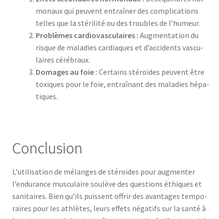
monaux qui peu­vent entraîn­er des com­pli­ca­tions
telles que la stéril­ité ou des trou­bles de l’humeur.
Prob­lèmes car­dio­vas­cu­laires :
Aug­men­ta­tion du
risque de mal­adies car­diaques et d’accidents vas­cu­
laires cérébraux.
Domages au foie :
Cer­tains stéroïdes peu­vent être
tox­iques pour le foie, entraî­nant des mal­adies hépa­
tiques.
Conclusion
L’utilisation de mélanges de stéroïdes pour aug­menter
l’endurance mus­cu­laire soulève des ques­tions éthiques et
san­i­taires. Bien qu’ils puis­sent offrir des avan­tages tem­po­
raires pour les ath­lètes, leurs effets négat­ifs sur la san­té à