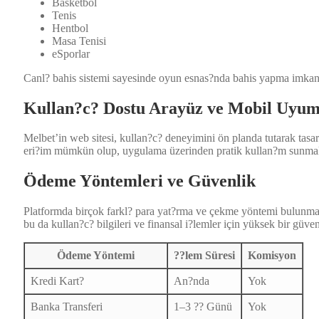
Bas­ket­bol
Tenis
Hent­bol
Masa Tenisi
eSporlar
Canl? bahis sis­te­mi sayesinde oyun esnas?nda bahis yap­ma imkan
Kullan?c? Dostu Arayüz ve Mobil Uyum
Melbet’in web site­si, kullan?c? deney­i­mi­ni ön plan­da tutarak tas
eri?im mümkün olup, uygu­la­ma üzerinden pratik kullan?m sunma
Ödeme Yöntemleri ve Güvenlik
Plat­for­m­da birçok farkl? para yat?rma ve çekme yön­te­mi bulunmakt
bu da kullan?c? bil­gi­leri ve finansal i?lemler için yük­sek bir güven­
Ödeme Yön­te­mi
??lem Süre­si
Komisy­on
Kre­di Kart?
An?nda
Yok
Ban­ka Trans­feri
1–3 ?? Günü
Yok