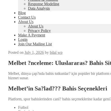
Response Modeling
Data Analysis
Blog
Contact Us
About Us
About Us
Privacy Policy
Make A Payment
Login
Join Our Mailing List
Posted on
July 1, 2026
by
bilal wp
Melbet ?nceleme: Uluslararas? Bahis Sit
Mel­bet, dünya çap?nda bahis tutkun­lar? için popüler bir plat­form ola
hizmet sunar.
Melbet’in Sa?lad??? Bahis Seçenekleri
Plat­form, spor bahis­lerinden canl? bahis seçenek­ler­ine kadar geni? 
Fut­bol