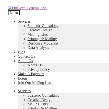
Menu
Services
Strategic Consulting
Creative Design
Mailing Lists
&
Printing
Mailing
Response Modeling
Data Analysis
Blog
Contact Us
About Us
About Us
Privacy Policy
Make A Payment
Login
Join Our Mailing List
Services
Strategic Consulting
Creative Design
Mailing Lists
&
Printing
Mailing