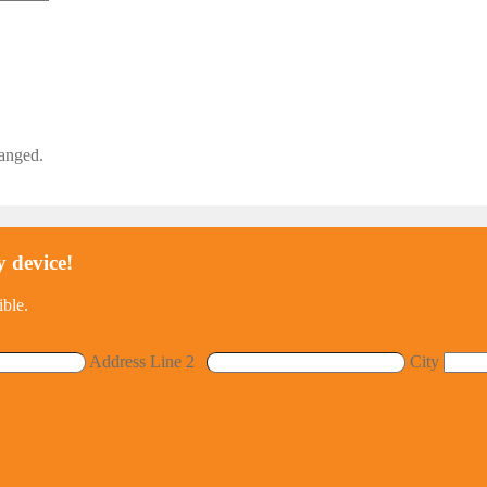
hanged.
y device!
ible.
Address Line 2
City