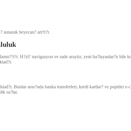
? sunarak heye­can? art?r?r.
luluk
arlanm??t?r. H?zl? nav­i­gasy­on ve sade arayüz, yeni ba?layanlar?n bile ko
ktad?r.
ad?r. Bun­lar aras?nda ban­ka trans­fer­leri, kre­di kart­lar? ve popüler e
lik sa?lar.