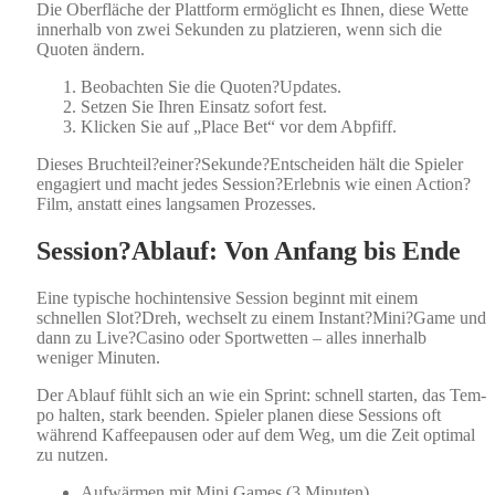
Die Ober­fläche der Plat­tform ermöglicht es Ihnen, diese Wette
inner­halb von zwei Sekun­den zu platzieren, wenn sich die
Quoten ändern.
Beobacht­en Sie die Quoten?Updates.
Set­zen Sie Ihren Ein­satz sofort fest.
Klick­en Sie auf „Place Bet“ vor dem Abp­fiff.
Dieses Bruchteil?einer?Sekunde?Entscheiden hält die Spiel­er
engagiert und macht jedes Session?Erlebnis wie einen Action?
Film, anstatt eines langsamen Prozess­es.
Session?Ablauf: Von Anfang bis Ende
Eine typ­is­che hochin­ten­sive Ses­sion begin­nt mit einem
schnellen Slot?Dreh, wech­selt zu einem Instant?Mini?Game und
dann zu Live?Casino oder Sportwet­ten – alles inner­halb
weniger Minuten.
Der Ablauf fühlt sich an wie ein Sprint: schnell starten, das Tem­
po hal­ten, stark been­den. Spiel­er pla­nen diese Ses­sions oft
während Kaf­feep­ausen oder auf dem Weg, um die Zeit opti­mal
zu nutzen.
Aufwär­men mit Mini Games (3 Minuten).