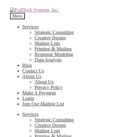
Menu
Services
Strategic Consulting
Creative Design
Mailing Lists
&
Printing
Mailing
Response Modeling
Data Analysis
Blog
Contact Us
About Us
About Us
Privacy Policy
Make A Payment
Login
Join Our Mailing List
Services
Strategic Consulting
Creative Design
Mailing Lists
&
Printing
Mailing