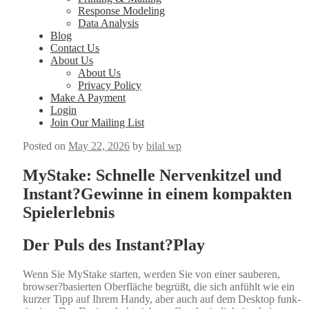
Response Modeling
Data Analysis
Blog
Contact Us
About Us
About Us
Privacy Policy
Make A Payment
Login
Join Our Mailing List
Posted on
May 22, 2026
by
bilal wp
MyStake: Schnelle Nervenkitzel und
Instant?Gewinne in einem kompakten
Spielerlebnis
Der Puls des Instant?Play
Wenn Sie MyS­take starten, wer­den Sie von ein­er sauberen,
browser?basierten Ober­fläche begrüßt, die sich anfühlt wie ein
kurz­er Tipp auf Ihrem Handy, aber auch auf dem Desk­top funk­