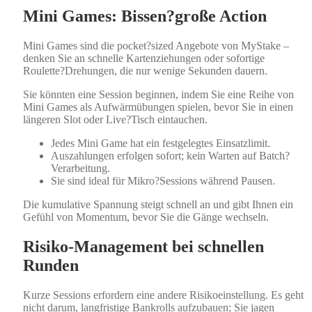
Mini Games: Bissen?große Action
Mini Games sind die pocket?sized Ange­bote von MyS­take –
denken Sie an schnelle Karten­ziehun­gen oder sofor­tige
Roulette?Drehungen, die nur wenige Sekun­den dauern.
Sie kön­nten eine Ses­sion begin­nen, indem Sie eine Rei­he von
Mini Games als Aufwär­mübun­gen spie­len, bevor Sie in einen
län­geren Slot oder Live?Tisch ein­tauchen.
Jedes Mini Game hat ein fest­gelegtes Ein­sat­zlim­it.
Auszahlun­gen erfol­gen sofort; kein Warten auf Batch?
Verarbeitung.
Sie sind ide­al für Mikro?Sessions während Pausen.
Die kumu­la­tive Span­nung steigt schnell an und gibt Ihnen ein
Gefühl von Momen­tum, bevor Sie die Gänge wech­seln.
Risiko-Management bei schnellen
Runden
Kurze Ses­sions erfordern eine andere Risikoe­in­stel­lung. Es geht
nicht darum, langfristige Bankrolls aufzubauen; Sie jagen