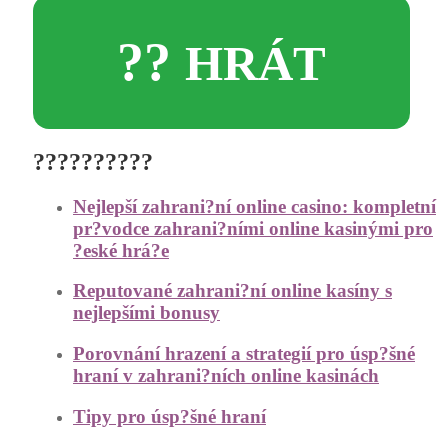
??
HRÁT
??????????
Nejlepší zahrani?ní online casino: kompletní
pr?vodce zahrani?ními online kasinými pro
?eské hrá?e
Reputované zahrani?ní online kasíny s
nejlepšími bonusy
Porovnání hrazení a strategií pro úsp?šné
hraní v zahrani?ních online kasinách
Tipy pro úsp?šné hraní