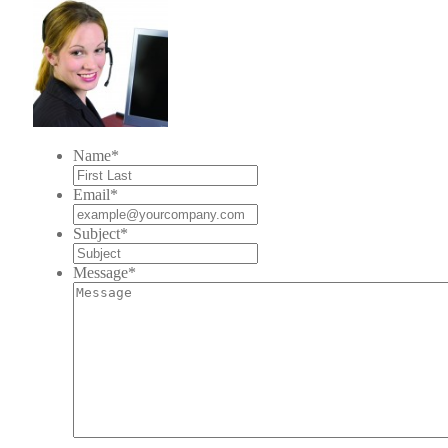
Name
*
Email
*
Subject
*
Message
*