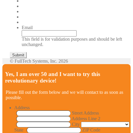
Email
This field is for validation purposes and should be left
unchanged.
© FullTech Systems, Inc. 2026
Yes, I am over 50 and I want to try this
revolutionary device!
Please fill out the form below and we will contact to as soon as
possible.
Address
Street Address
Address Line 2
City
State
ZIP Code