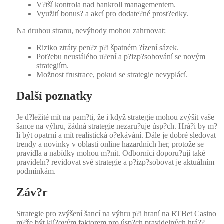
V?tší kon­tro­la nad bankroll man­age­mentem.
Využití bonus? a akcí pro dodate?né prost?edky.
Na druhou stranu, nevýhody mohou zahrnovat:
Riziko ztrá­ty pen?z p?i špat­ném ?ízení sázek.
Pot?ebu neustálého u?ení a p?izp?sobování se novým
strate­giím.
Možnost frus­trace, pokud se strate­gie nevy­plácí.
Další poznatky
Je d?ležité mít na pam?ti, že i když strate­gie mohou zvýšit vaše
šance na výhru, žád­ná strate­gie nezaru?uje úsp?ch. Hrá?i by m?
li být opa­trní a mít real­i­stická o?ekávání. Dále je dobré sle­dovat
trendy a novinky v oblasti online haz­ard­ních her, pro­tože se
pravid­la a nabíd­ky mohou m?nit. Odborní­ci doporu?ují také
pravideln? rev­i­dovat své strate­gie a p?izp?sobovat je aktuál­ním
pod­mínkám.
Záv?r
Strate­gie pro zvýšení šancí na výhru p?i hraní na RTBet Casi­no
m?že být klí?ovým fak­torem pro úsp?ch pravidel­ných hrá??.