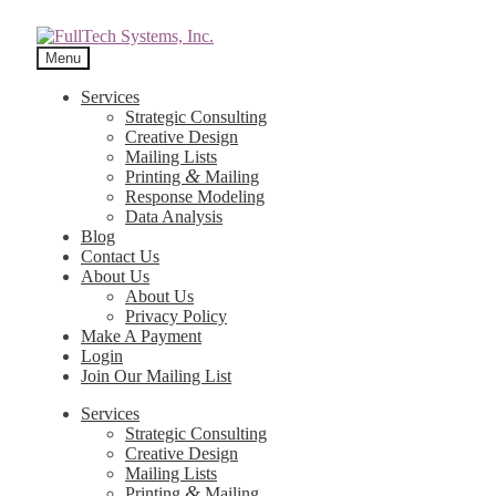
Menu
Services
Strategic Consulting
Creative Design
Mailing Lists
&
Printing
Mailing
Response Modeling
Data Analysis
Blog
Contact Us
About Us
About Us
Privacy Policy
Make A Payment
Login
Join Our Mailing List
Services
Strategic Consulting
Creative Design
Mailing Lists
&
Printing
Mailing