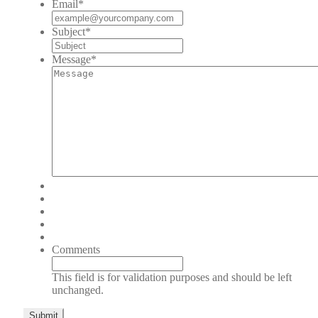
Email
*
Subject
*
Message
*
Comments
This field is for validation purposes and should be left
unchanged.