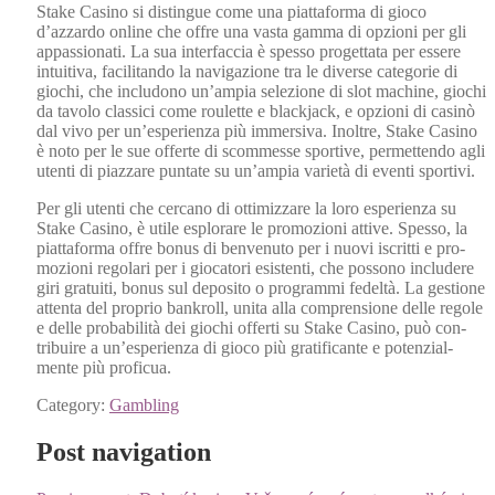
Stake Casi­no si dis­tingue come una piattafor­ma di gio­co
d’azzardo online che offre una vas­ta gam­ma di opzioni per gli
appas­sion­ati. La sua inter­fac­cia è spes­so prog­et­ta­ta per essere
intu­iti­va, facil­i­tan­do la nav­igazione tra le diverse cat­e­gorie di
giochi, che includono un’ampia selezione di slot machine, giochi
da tavo­lo clas­si­ci come roulette e black­jack, e opzioni di cas­inò
dal vivo per un’esperienza più immer­si­va. Inoltre, Stake Casi­no
è noto per le sue offerte di scommesse sportive, per­me­t­ten­do agli
uten­ti di piaz­zare pun­tate su un’ampia vari­età di even­ti sportivi.
Per gli uten­ti che cer­cano di ottimiz­zare la loro espe­rien­za su
Stake Casi­no, è utile esplo­rare le pro­mozioni attive. Spes­so, la
piattafor­ma offre bonus di ben­venu­to per i nuovi iscrit­ti e pro­
mozioni rego­lari per i gio­ca­tori esisten­ti, che pos­sono includ­ere
giri gra­tu­iti, bonus sul depos­i­to o pro­gram­mi fedeltà. La ges­tione
atten­ta del pro­prio bankroll, uni­ta alla com­pren­sione delle regole
e delle prob­a­bil­ità dei giochi offer­ti su Stake Casi­no, può con­
tribuire a un’esperienza di gio­co più grat­i­f­i­cante e poten­zial­
mente più profi­cua.
Category:
Gambling
Post navigation