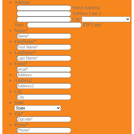
Address
Street Address
Address Line 2
City
State
ZIP Code
Name
*
FirstName
*
LastName
*
Email
*
Address2
City
State
Zip
*
Phone
*