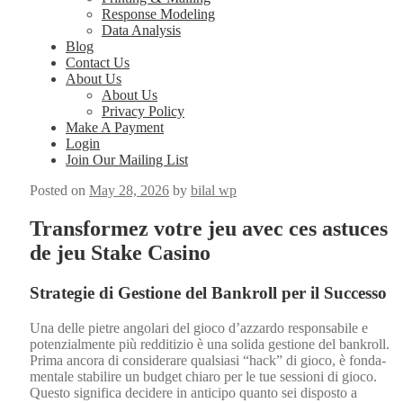
Response Modeling
Data Analysis
Blog
Contact Us
About Us
About Us
Privacy Policy
Make A Payment
Login
Join Our Mailing List
Posted on
May 28, 2026
by
bilal wp
Transformez votre jeu avec ces astuces
de jeu Stake Casino
Strategie di Gestione del Bankroll per il Successo
Una delle pietre ango­lari del gio­co d’azzardo respon­s­abile e
poten­zial­mente più red­di­tizio è una sol­i­da ges­tione del bankroll.
Pri­ma anco­ra di con­sid­er­are qual­si­asi “hack” di gio­co, è fon­da­
men­tale sta­bilire un bud­get chiaro per le tue ses­sioni di gio­co.
Questo sig­nifi­ca decidere in anticipo quan­to sei dis­pos­to a