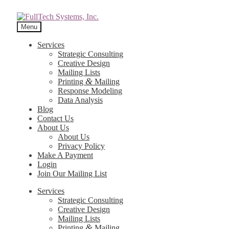
Menu
Services
Strategic Consulting
Creative Design
Mailing Lists
&
Printing
Mailing
Response Modeling
Data Analysis
Blog
Contact Us
About Us
About Us
Privacy Policy
Make A Payment
Login
Join Our Mailing List
Services
Strategic Consulting
Creative Design
Mailing Lists
&
Printing
Mailing