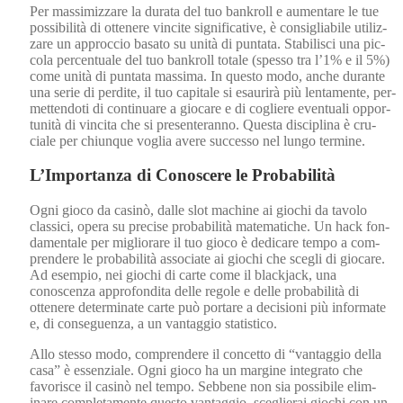
Per mas­simiz­zare la dura­ta del tuo bankroll e aumentare le tue
pos­si­bil­ità di ottenere vincite sig­ni­fica­tive, è con­sigli­a­bile uti­liz­
zare un approc­cio basato su unità di pun­ta­ta. Sta­bilis­ci una pic­
co­la per­centuale del tuo bankroll totale (spes­so tra l’1% e il 5%)
come unità di pun­ta­ta mas­si­ma. In questo modo, anche durante
una serie di perdite, il tuo cap­i­tale si esaurirà più lenta­mente, per­
me­t­ten­doti di con­tin­uare a gio­care e di cogliere even­tu­ali oppor­
tu­nità di vinci­ta che si pre­sen­ter­an­no. Ques­ta dis­ci­plina è cru­
ciale per chi­unque voglia avere suc­ces­so nel lun­go ter­mine.
L’Importanza di Conoscere le Probabilità
Ogni gio­co da cas­inò, dalle slot machine ai giochi da tavo­lo
clas­si­ci, opera su pre­cise prob­a­bil­ità matem­atiche. Un hack fon­
da­men­tale per miglio­rare il tuo gio­co è dedi­care tem­po a com­
pren­dere le prob­a­bil­ità asso­ciate ai giochi che scegli di gio­care.
Ad esem­pio, nei giochi di carte come il black­jack, una
conoscen­za appro­fon­di­ta delle regole e delle prob­a­bil­ità di
ottenere deter­mi­nate carte può portare a deci­sioni più infor­mate
e, di con­seguen­za, a un van­tag­gio sta­tis­ti­co.
Allo stes­so modo, com­pren­dere il con­cet­to di “van­tag­gio del­la
casa” è essen­ziale. Ogni gio­co ha un mar­gine inte­gra­to che
favorisce il cas­inò nel tem­po. Sebbene non sia pos­si­bile elim­
inare com­ple­ta­mente questo van­tag­gio, sceglierai giochi con un