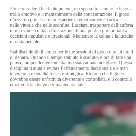
Forse uno degli hack più poten­ti, ma spes­so trascu­ra­to, è il con­
trol­lo emo­ti­vo e il man­ten­i­men­to del­la con­cen­trazione. Il gio­co
d’azzardo può essere un’esperienza emo­ti­va­mente car­i­ca, sia
nelle vit­to­rie che nelle scon­fitte. Las­cia­r­si trasportare dall’euforia
di una vinci­ta o dal­la frus­trazione di una perdi­ta può portare a
deci­sioni impul­sive e irrazion­ali. Man­tenere la cal­ma e la lucid­ità
è fon­da­men­tale.
Sta­bilis­ci lim­i­ti di tem­po per le tue ses­sioni di gio­co oltre ai lim­i­ti
di denaro. Quan­do il tem­po sta­bil­i­to è scadu­to, è ora di fare una
pausa, indipen­den­te­mente dal tuo sta­to attuale nel gio­co. Ques­ta
dis­ci­plina ti aiu­ta a evitare l’affaticamento deci­sion­ale e a man­
tenere una men­tal­ità fres­ca e strate­gi­ca. Ricor­da che il gio­co
dovrebbe essere un’attività diver­tente e con­trol­la­ta, e il con­trol­lo
emo­ti­vo è la chi­ave per man­ten­er­la tale.