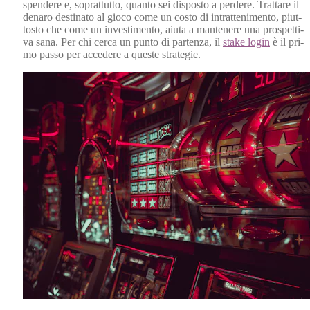
spendere e, soprat­tut­to, quan­to sei dis­pos­to a perdere. Trattare il
denaro des­ti­na­to al gio­co come un cos­to di intrat­ten­i­men­to, piut­
tosto che come un inves­ti­men­to, aiu­ta a man­tenere una prospet­ti­
va sana. Per chi cer­ca un pun­to di parten­za, il
stake login
è il pri­
mo pas­so per accedere a queste strate­gie.