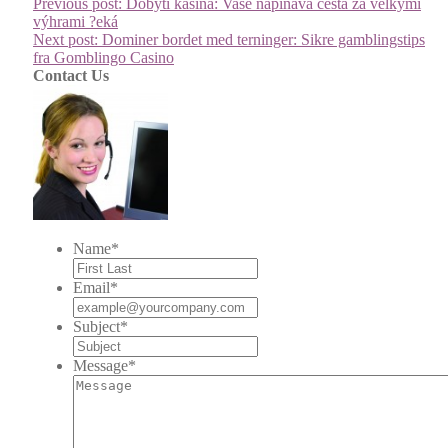
Previous post:
Dobytí kasina: Vaše napínavá cesta za velkými
výhrami ?eká
Next post:
Dominer bordet med terninger: Sikre gamblingstips
fra Gomblingo Casino
Contact Us
Name
*
Email
*
Subject
*
Message
*