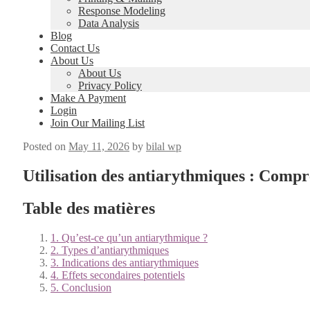
Response Modeling
Data Analysis
Blog
Contact Us
About Us
About Us
Privacy Policy
Make A Payment
Login
Join Our Mailing List
Posted on
May 11, 2026
by
bilal wp
Utilisation des antiarythmiques : Compre
Table des matières
1. Qu’est-ce qu’un antiary­th­mique ?
2. Types d’antiarythmiques
3. Indi­ca­tions des antiary­th­miques
4. Effets sec­ondaires poten­tiels
5. Con­clu­sion