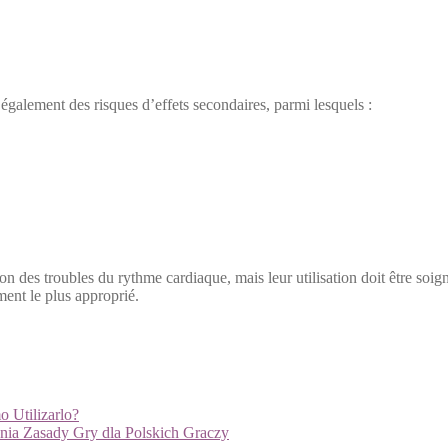
t égale­ment des risques d’effets sec­ondaires, par­mi lesquels :
n des trou­bles du rythme car­diaque, mais leur util­i­sa­tion doit être soigne
­ment le plus appro­prié.
o Utilizarlo?
ia Zasady Gry dla Polskich Graczy