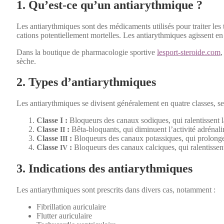
1. Qu’est-ce qu’un antiarythmique ?
Les antiary­th­miques sont des médica­ments util­isés pour traiter les 
ca­tions poten­tielle­ment mortelles. Les antiary­th­miques agis­sent en m
Dans la bou­tique de phar­ma­colo­gie sportive
lesport-steroide.com
,
sèche.
2. Types d’antiarythmiques
Les antiary­th­miques se divisent générale­ment en qua­tre class­es, 
Classe I :
Blo­queurs des canaux sodiques, qui ralen­tis­sent la
Classe
:
Bêta-blo­quants, qui dimin­u­ent l’activité adré­nal
II
Classe
:
Blo­queurs des canaux potas­siques, qui pro­lon­gen
III
Classe
:
Blo­queurs des canaux cal­ciques, qui ralen­tis­sent 
IV
3. Indications des antiarythmiques
Les antiary­th­miques sont pre­scrits dans divers cas, notam­ment :
Fib­ril­la­tion auric­u­laire
Flut­ter auric­u­laire