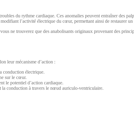
trou­bles du rythme car­diaque. Ces anom­alies peu­vent entraîn­er des pal­pi
od­i­fi­ant l’activité élec­trique du cœur, per­me­t­tant ain­si de restau­r­er 
 vous ne trou­verez que des anabolisants orig­in­aux provenant des prin­ci­pa
selon leur mécan­isme d’action :
 con­duc­tion élec­trique.
ine sur le cœur.
t le poten­tiel d’action car­diaque.
la con­duc­tion à tra­vers le nœud auricu­lo-ven­tric­u­laire.