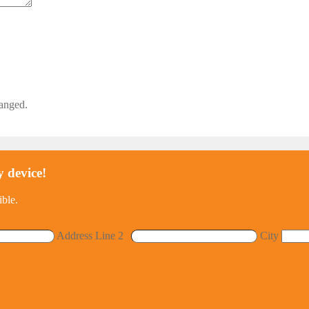
hanged.
y device!
ible.
Address Line 2
City