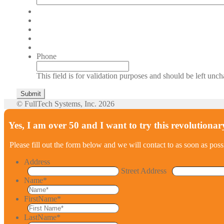
Phone
This field is for validation purposes and should be left unc
© FullTech Systems, Inc. 2026
Yes, I am over 50 and I want to try this revolutionar
Please fill out the form below and we will contact to as soon as poss
Address
Street Address
Name
*
FirstName
*
LastName
*