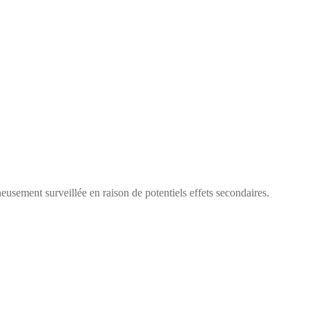
use­ment sur­veil­lée en rai­son de poten­tiels effets sec­ondaires.