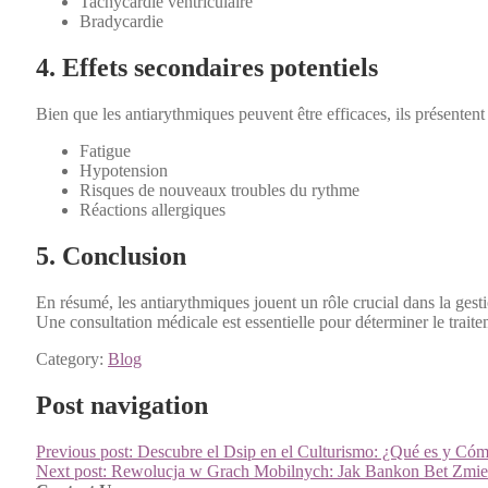
Tachy­cardie ven­tric­u­laire
Brady­cardie
4. Effets secondaires potentiels
Bien que les antiary­th­miques peu­vent être effi­caces, ils présen­ten
Fatigue
Hypoten­sion
Risques de nou­veaux trou­bles du rythme
Réac­tions allergiques
5. Conclusion
En résumé, les antiary­th­miques jouent un rôle cru­cial dans la ges­tio
Une con­sul­ta­tion médi­cale est essen­tielle pour déter­min­er le traite
Category:
Blog
Post navigation
Previous post:
Descubre el Dsip en el Culturismo: ¿Qué es y Cóm
Next post:
Rewolucja w Grach Mobilnych: Jak Bankon Bet Zmien