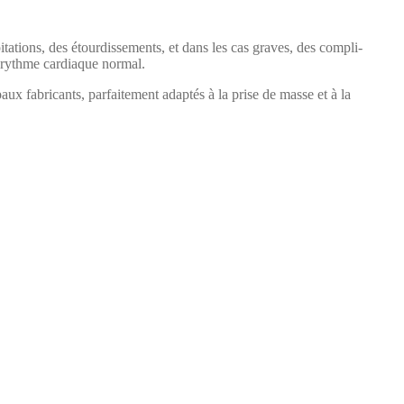
­ta­tions, des étour­disse­ments, et dans les cas graves, des com­pli­
un rythme car­diaque nor­mal.
ux fab­ri­cants, par­faite­ment adap­tés à la prise de masse et à la