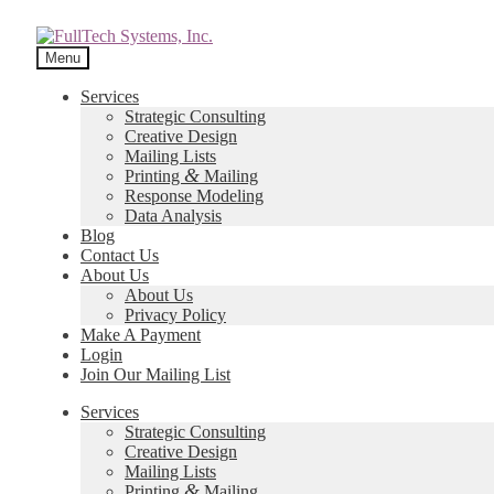
Menu
Services
Strategic Consulting
Creative Design
Mailing Lists
&
Printing
Mailing
Response Modeling
Data Analysis
Blog
Contact Us
About Us
About Us
Privacy Policy
Make A Payment
Login
Join Our Mailing List
Services
Strategic Consulting
Creative Design
Mailing Lists
&
Printing
Mailing