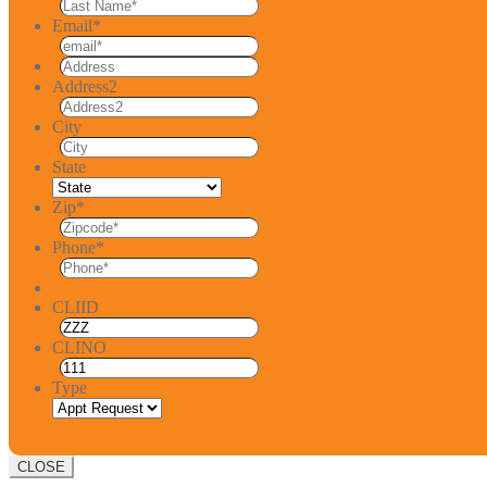
Email
*
Address2
City
State
Zip
*
Phone
*
CLIID
CLINO
Type
CLOSE