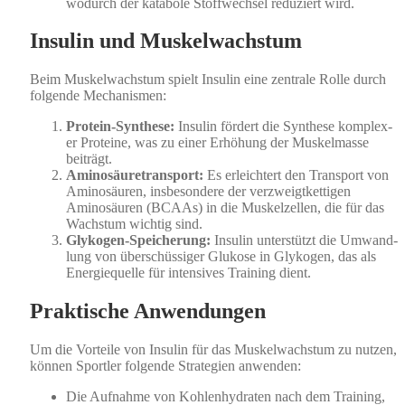
wodurch der katabole Stof­fwech­sel reduziert wird.
Insulin und Muskelwachstum
Beim Muskelwach­s­tum spielt Insulin eine zen­trale Rolle durch
fol­gende Mech­a­nis­men:
Pro­tein-Syn­these:
Insulin fördert die Syn­these kom­plex­
er Pro­teine, was zu ein­er Erhöhung der Muskel­masse
beiträgt.
Aminosäure­trans­port:
Es erle­ichtert den Trans­port von
Aminosäuren, ins­beson­dere der verzweigtket­ti­gen
Aminosäuren (BCAAs) in die Muskelzellen, die für das
Wach­s­tum wichtig sind.
Glyko­gen-Spe­icherung:
Insulin unter­stützt die Umwand­
lung von über­schüs­siger Glukose in Glyko­gen, das als
Energiequelle für inten­sives Train­ing dient.
Praktische Anwendungen
Um die Vorteile von Insulin für das Muskelwach­s­tum zu nutzen,
kön­nen Sportler fol­gende Strate­gien anwen­den:
Die Auf­nahme von Kohlen­hy­drat­en nach dem Train­ing,