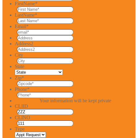
FirstName
*
LastName
*
Email
*
Address2
City
State
Zip
*
Phone
*
Your information will be kept private
CLIID
CLINO
Type