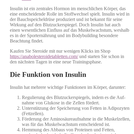
Insulin ist ein zen­trales Hor­mon im men­schlichen Kör­p­er, das
eine entschei­dende Rolle im Stof­fwech­sel spielt. Insulin wird in
der Bauch­spe­ichel­drüse pro­duziert und ist bekan­nt für seine
Wirkung auf den Blutzuck­er­spiegel. Doch Insulin hat auch
einen wesentlichen Ein­fluss auf das Muskelwach­s­tum, weshalb
es in der Sporternährung und im Body­build­ing beson­dere
Beach­tung find­et.
Kaufen Sie Steroide mit nur weni­gen Klicks im Shop
https://anabolesteroidetabletten.com/
und starten Sie schon in
den näch­sten Tagen in eine neue Train­ingsphase.
Die Funktion von Insulin
Insulin hat mehrere wichtige Funk­tio­nen im Kör­p­er, darunter:
Reg­ulierung des Blutzuck­er­spiegels, indem es die Auf­
nahme von Glukose in die Zellen fördert.
Unter­stützung der Spe­icherung von Fet­ten in Adipozyten
(Fettzellen).
Förderung der Aminosäureauf­nahme in die Muskelzellen,
was für das Muskelwach­s­tum entschei­dend ist.
Hem­mung des Abbaus von Pro­teinen und Fet­ten,