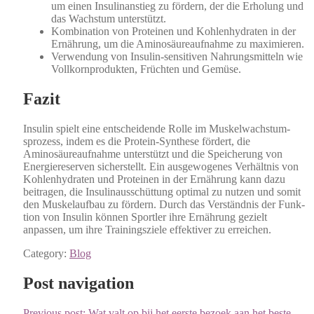
um einen Insuli­nanstieg zu fördern, der die Erhol­ung und
das Wach­s­tum unter­stützt.
Kom­bi­na­tion von Pro­teinen und Kohlen­hy­drat­en in der
Ernährung, um die Aminosäureauf­nahme zu max­imieren.
Ver­wen­dung von Insulin-sen­si­tiv­en Nahrungsmit­teln wie
Vol­lko­rn­pro­duk­ten, Frücht­en und Gemüse.
Fazit
Insulin spielt eine entschei­dende Rolle im Muskelwach­s­tum­
sprozess, indem es die Pro­tein-Syn­these fördert, die
Aminosäureauf­nahme unter­stützt und die Spe­icherung von
Energiere­ser­ven sich­er­stellt. Ein aus­ge­wo­genes Ver­hält­nis von
Kohlen­hy­drat­en und Pro­teinen in der Ernährung kann dazu
beitra­gen, die Insulin­auss­chüt­tung opti­mal zu nutzen und somit
den Muske­lauf­bau zu fördern. Durch das Ver­ständ­nis der Funk­
tion von Insulin kön­nen Sportler ihre Ernährung gezielt
anpassen, um ihre Train­ingsziele effek­tiv­er zu erre­ichen.
Category:
Blog
Post navigation
Previous post:
Wat valt op bij het eerste bezoek aan het beste