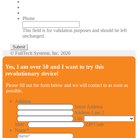
Phone
This field is for validation purposes and should be left
unchanged.
© FullTech Systems, Inc. 2026
Yes, I am over 50 and I want to try this
revolutionary device!
Please fill out the form below and we will contact to as soon as
possible.
Address
Street Address
Address Line 2
City
State
ZIP Code
Name
*