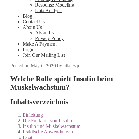
Response Modeling
Data Analysis
Blog
Contact Us
About Us
About Us
Privacy Policy
Make A Payment
Login
Join Our Mailing List
Posted on
May 6, 2026
by
bilal wp
Welche Rolle spielt Insulin beim
Muskelwachstum?
Inhaltsverzeichnis
Ein­leitung
Die Funk­tion von Insulin
Insulin und Muskelwach­s­tum
Prak­tis­che Anwen­dun­gen
Faz­it