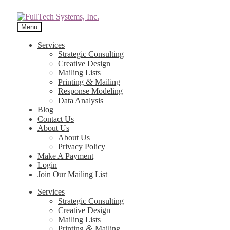
Menu
Services
Strategic Consulting
Creative Design
Mailing Lists
&
Printing
Mailing
Response Modeling
Data Analysis
Blog
Contact Us
About Us
About Us
Privacy Policy
Make A Payment
Login
Join Our Mailing List
Services
Strategic Consulting
Creative Design
Mailing Lists
&
Printing
Mailing