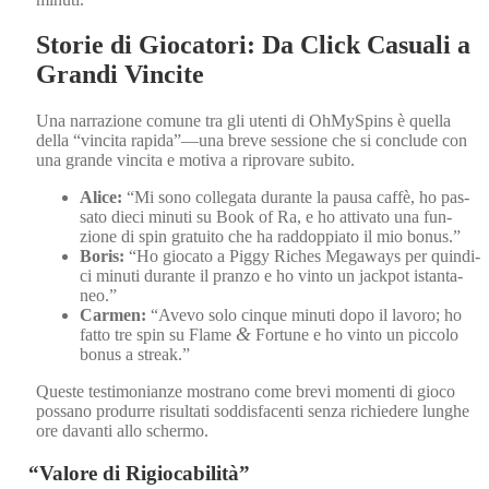
Storie di Giocatori: Da Click Casuali a
Grandi Vincite
Una nar­razione comune tra gli uten­ti di OhMySpins è quel­la
del­la “vinci­ta rapida”—una breve ses­sione che si con­clude con
una grande vinci­ta e moti­va a riprovare subito.
Alice:
“Mi sono col­le­ga­ta durante la pausa caf­fè, ho pas­
sato dieci minu­ti su Book of Ra, e ho atti­va­to una fun­
zione di spin gra­tu­ito che ha rad­doppi­a­to il mio bonus.”
Boris:
“Ho gio­ca­to a Pig­gy Rich­es Meg­aways per quindi­
ci minu­ti durante il pran­zo e ho vin­to un jack­pot istan­ta­
neo.”
Car­men:
“Ave­vo solo cinque minu­ti dopo il lavoro; ho
&
fat­to tre spin su Flame
For­tune e ho vin­to un pic­co­lo
bonus a streak.”
Queste tes­ti­mo­ni­anze mostra­no come bre­vi momen­ti di gio­co
pos­sano pro­durre risul­tati sod­dis­facen­ti sen­za richiedere lunghe
ore davan­ti allo scher­mo.
“
Valore di Rigiocabilità”