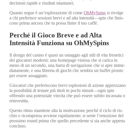
deci­sioni rapi­de e risul­tati istan­ta­nei.
Quan­to segue è un’esplorazione di come
OhMySpins
si riv­olge
a chi preferisce ses­sioni bre­vi e ad alta intensità—spin che finis­
cono pri­ma anco­ra che tu pos­sa finire il tuo caf­fè.
Perché il Gioco Breve e ad Alta
Intensità Funziona su OhMySpins
Il design del casi­no è qua­si un omag­gio agli stili di vita fre­neti­ci
dei gio­ca­tori mod­erni: una home­page vis­tosa che si car­i­ca in
meno di un sec­on­do, una bar­ra di nav­igazione che si apre imme­
di­ata­mente, e una libre­ria di giochi che sem­bra un buf­fet pron­to
per essere assag­gia­to.
Gio­ca­tori che preferiscono bre­vi esplo­sioni di azione apprez­zano
la pos­si­bil­ità di testare più titoli in pochi minuti—ogni spin
offren­do una poten­ziale vinci­ta che può essere subito incas­sa­ta o
rein­vesti­ta.
Questo rit­mo mantiene alta la moti­vazione per­ché il ciclo di ris­
chio e ricom­pen­sa avviene rap­i­da­mente; si sente l’emozione del
prossi­mo round pri­ma che quel­lo prece­dente si sia anche appe­na
con­clu­so.