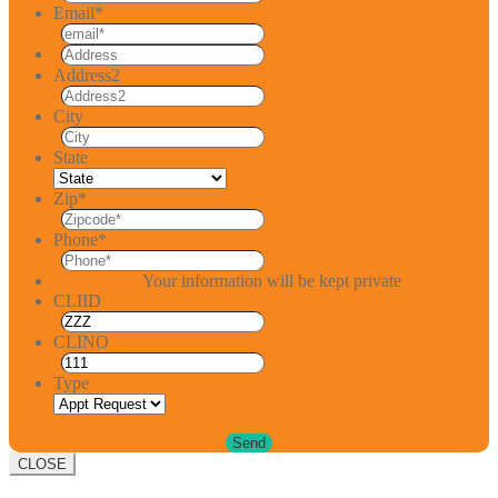
Email
*
Address2
City
State
Zip
*
Phone
*
Your information will be kept private
CLIID
CLINO
Type
CLOSE