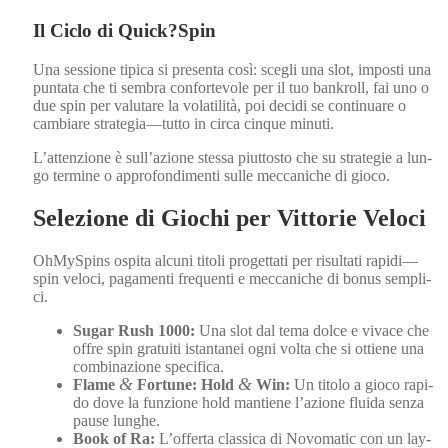
Il Ciclo di Quick?Spin
Una ses­sione tipi­ca si pre­sen­ta così: scegli una slot, imposti una
pun­ta­ta che ti sem­bra con­fortev­ole per il tuo bankroll, fai uno o
due spin per val­utare la volatil­ità, poi deci­di se con­tin­uare o
cam­biare strategia—tutto in cir­ca cinque minu­ti.
L’attenzione è sull’azione stes­sa piut­tosto che su strate­gie a lun­
go ter­mine o appro­fondi­men­ti sulle mec­ca­niche di gio­co.
Selezione di Giochi per Vittorie Veloci
OhMySpins ospi­ta alcu­ni titoli prog­et­tati per risul­tati rapidi—
spin veloci, paga­men­ti fre­quen­ti e mec­ca­niche di bonus sem­pli­
ci.
Sug­ar Rush 1000:
Una slot dal tema dolce e vivace che
offre spin gra­tu­iti istan­ta­nei ogni vol­ta che si ottiene una
com­bi­nazione speci­fi­ca.
&
&
Flame
For­tune: Hold
Win:
Un tito­lo a gio­co rapi­
do dove la fun­zione hold mantiene l’azione flu­i­da sen­za
pause lunghe.
Book of Ra:
L’offerta clas­si­ca di Novo­mat­ic con un lay­